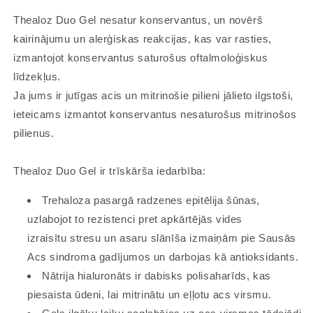
Thealoz Duo Gel nesatur konservantus, un novērš
kairinājumu un alerģiskas reakcijas, kas var rasties,
izmantojot konservantus saturošus oftalmoloģiskus
līdzekļus.
Ja jums ir jutīgas acis un mitrinošie pilieni jālieto ilgstoši,
ieteicams izmantot konservantus nesaturošus mitrinošos
pilienus.
Thealoz Duo Gel ir trīskārša iedarbība:
Trehaloza pasargā radzenes epitēlija šūnas,
uzlabojot to rezistenci pret apkārtējās vides
izraisītu stresu un asaru slānīša izmaiņām pie Sausās
Acs sindroma gadījumos un darbojas kā antioksidants.
Nātrija hialuronāts ir dabisks polisaharīds, kas
piesaista ūdeni, lai mitrinātu un eļļotu acs virsmu.