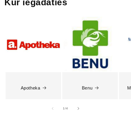
Kur iegādāties
Apotheka
Benu
M
1
/
4