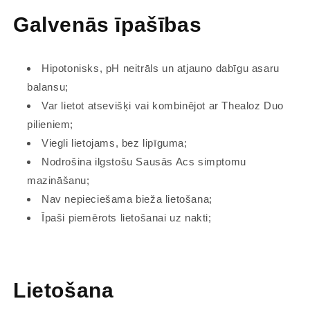
Galvenās īpašības
Hipotonisks, pH neitrāls un atjauno dabīgu asaru
balansu;
Var lietot atsevišķi vai kombinējot ar Thealoz Duo
pilieniem;
Viegli lietojams, bez lipīguma;
Nodrošina ilgstošu Sausās Acs simptomu
mazināšanu;
Nav nepieciešama bieža lietošana;
Īpaši piemērots lietošanai uz nakti;
Lietošana