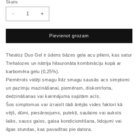
Skaits
Pievienot grozam
Thealoz Duo Gel ir ūdens bāzes gela acu pilieni, kas satur
Trehalozes un nātrija hilauronāta kombināciju kopā ar
karbomēra gelu (0,25%).
Piemērots vidēji smagu līdz smagu sausās acs simptomi
un pazīmju mazināšanai, piemēram, diskomforta,
dedzināšanas vai kairinājuma sajūtām acīs.
​Šos simptomus var izraisīt tādi ārējās vides faktori kā
vējš, dūmi, piesārņojums, putekļi, saulains vai auksts
laiks, sauss gaiss, gaisa kondicionēšana, lidojumi vai
ilgas stundas, kas pavadītas pie datora.