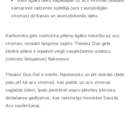
Gels ilgāku laiku saglabājas uz acs virsmas tādejādi
samazinot radzenes epitēlija (acs caurspīdīgās
virsmas) dzīšanas un atveseļošanās laiku.
Karbomēra gels nodrošina pilienu ilgāku noturību uz acs
virsmas, neradot lipīguma sajūtu. Thealoz Duo gela
šķidrie pilieni ir iepakoti viegli saspiežamos unidozu
(vienreiz lietojamos) flakoniņos.
Thealoz Duo Gel ir sterils, hipotonisks un pH neitrāls (tāds
pats pH kā acs virsmai), kas palīdz uz acs virsmas
saglabāt ūdeni. Īpaši piemēroti asaru plēvītes ķīmiska
disbalansa gadījumos, kas raksturīgs hroniskai Sausās
Acs saslimšanai.​