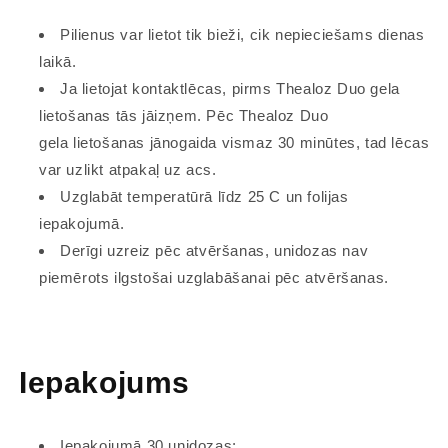
Pilienus var lietot tik bieži, cik nepieciešams dienas
laikā.
Ja lietojat kontaktlēcas, pirms Thealoz Duo gela
lietošanas tās jāizņem. Pēc Thealoz Duo
gela lietošanas jānogaida vismaz 30 minūtes, tad lēcas
var uzlikt atpakaļ uz acs.
Uzglabāt temperatūrā līdz 25 C un folijas
iepakojumā.
​Derīgi uzreiz pēc atvēršanas, unidozas nav
piemērots ilgstošai uzglabāšanai pēc atvēršanas.
Iepakojums
Iepakojumā 30 unidozas;