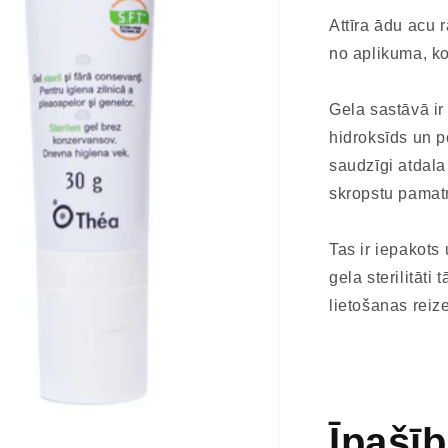
Attīra ādu acu
no aplikuma, k
Gela sastāvā ir
hidroksīds un 
saudzīgi atdala
skropstu pamat
​Tas ir iepakots
gela sterilitāti
lietošanas reiz
Īpašī