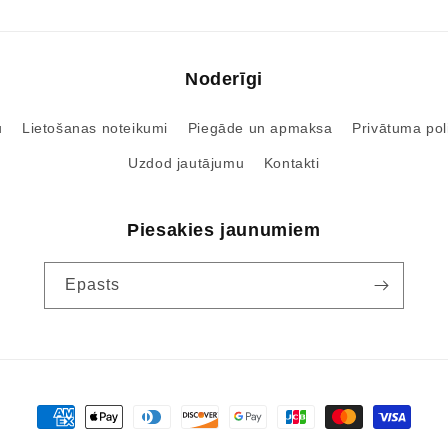
Noderīgi
u
Lietošanas noteikumi
Piegāde un apmaksa
Privātuma poli
Uzdod jautājumu
Kontakti
Piesakies jaunumiem
Epasts
Maksājumu
iespējas