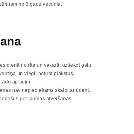
 bērniem no 3 gadu vecuma. ​
šana
es dienā no rīta un vakarā, uzliekot gelu
ventiņa un viegli notīrot plakstus,
n ādu ap acīm.
šanas nav nepieciešams skalot ar ūdeni.
mēnešus pēc pirmās atvēršanas