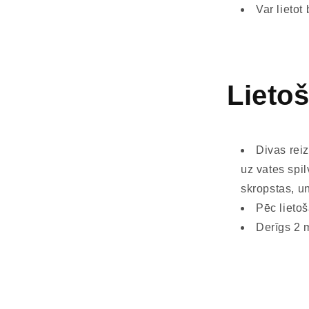
Var lietot
Lieto
Divas reiz
uz vates spil
skropstas, u
Pēc lieto
Derīgs 2 