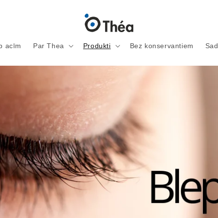
ap acīm
Par Thea
Produkti
Bez konservantiem
Sad