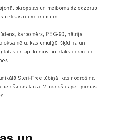
 rajonā, skropstas un meiboma dziedzerus
osmētikas un netīrumiem.
 ūdens, karbomērs, PEG-90, nātrija
poloksamēru, kas emulģē, šķīdina un
 gļotas un aplikumus no plakstiņiem un
nes.
 unikālā Steri-Free tūbiņā, kas nodrošina
 tā lietošanas laikā, 2 mēnešus pēc pirmās
es.
bas un