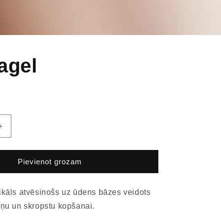
agel
Pievienot grozam
ikāls atvēsinošs uz ūdens bāzes veidots
iņu un skropstu kopšanai.