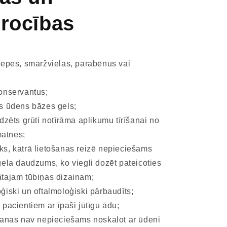
šrocības
iepes, smaržvielas, parabēnus vai
onservantus;
s ūdens bāzes gels;
dzēts grūti notīrāma aplikumu tīrīšanai no
matnes;
s, katrā lietošanas reizē nepieciešams
 gela daudzums, ko viegli dozēt pateicoties
dātajam tūbiņas dizainam;
ģiski un oftalmoloģiski pārbaudīts;
pacientiem ar īpaši jūtīgu ādu;
šanas nav nepieciešams noskalot ar ūdeni