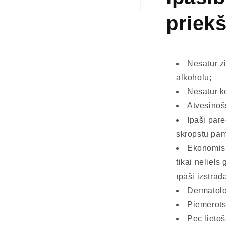
priek
Nesatur z
alkoholu;
Nesatur k
Atvēsinoš
Īpaši pare
skropstu pa
Ekonomisk
tikai neliels
īpaši izstrā
Dermatolo
Piemērots 
Pēc lieto