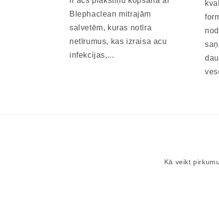
ir acs plakstiņu kopšana ar
kva
Blephaclean mitrajām
for
salvetēm, kuras notīra
nod
netīrumus, kas izraisa acu
saņ
infekcijas,...
dau
ves
Kā veikt pirkum