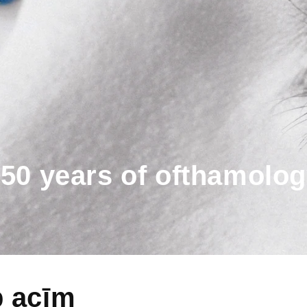
50 years of ofthamolo
p acīm