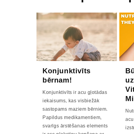
Konjunktivīts
Bū
bērnam!
uz
Vi
Konjunktivīts ir acu gļotādas
Mi
iekaisums, kas visbiežāk
sastopams maziem bērniem.
Nut
Papildus medikamentiem,
acu
svarīgs ārstēšanas elements
izs