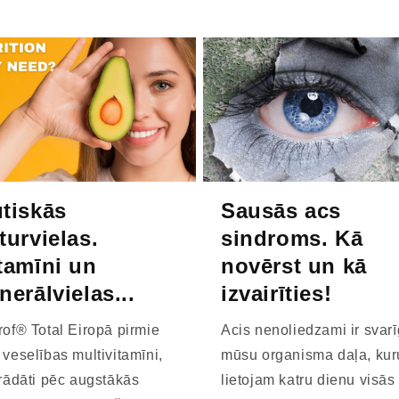
tiskās
Sausās acs
turvielas.
sindroms. Kā
tamīni un
novērst un kā
nerālvielas...
izvairīties!
rof® Total Eiropā pirmie
Acis nenoliedzami ir svar
 veselības multivitamīni,
mūsu organisma daļa, kur
trādāti pēc augstākās
lietojam katru dienu visās