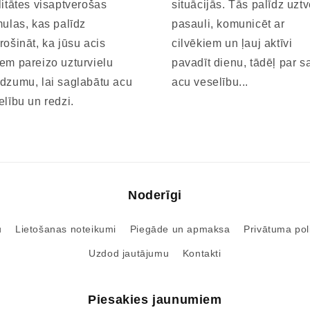
litātes visaptverošas
situācijās. Tās palīdz uztv
mulas, kas palīdz
pasauli, komunicēt ar
rošināt, ka jūsu acis
cilvēkiem un ļauj aktīvi
em pareizo uzturvielu
pavadīt dienu, tādēļ par s
dzumu, lai saglabātu acu
acu veselību...
elību un redzi.
Noderīgi
u
Lietošanas noteikumi
Piegāde un apmaksa
Privātuma poli
Uzdod jautājumu
Kontakti
Piesakies jaunumiem