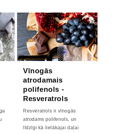
Vīnogās
atrodamais
polifenols -
Resveratrols
īga
Resveratrols ir vīnogās
u
atrodams polifenols, un
līdzīgi kā lielākajai daļai