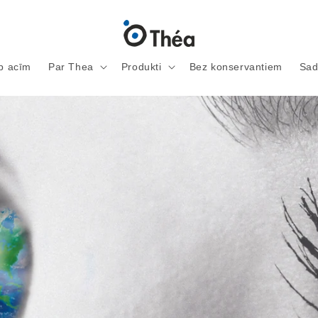
ap acīm
Par Thea
Produkti
Bez konservantiem
Sad