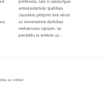
ert
polifenolu, tam ir raksturīgas
antioksidatīvās īpašības.
Jaunākie pētījumi tiek vērsti
avu
uz resveratrola darbības
mehānismu izpratni, lai
pierādītu tā ietekmi uz...
tika un sīkfaili