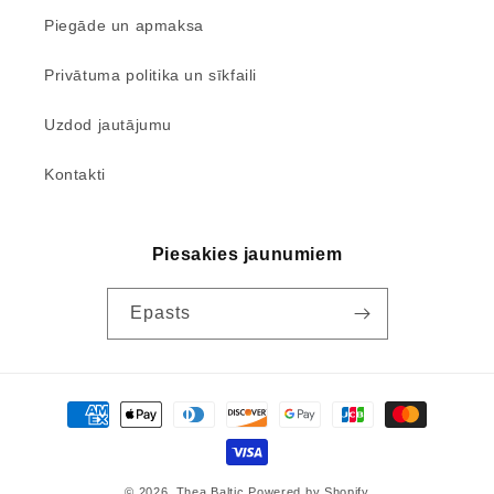
Piegāde un apmaksa
Privātuma politika un sīkfaili
Uzdod jautājumu
Kontakti
Piesakies jaunumiem
Epasts
Maksājumu
iespējas
© 2026,
Thea Baltic
Powered by Shopify