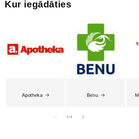
Kur iegādāties
Apotheka
Benu
M
1
/
4