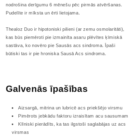
nodrošina derīgumu 6 mēnešu pēc pirmās atvēršanas.
Pudelīte ir mīksta un ērti lietojama.
Thealoz Duo ir hipotoniski pilieni (ar zemu osmolaritāti),
kas būs piemēroti pie izmainīta asaru plēvītes ķīmiskā
sastāva, ko novēro pie Sausās acs sindroma. Īpaši
būtiski tas ir pie hroniska Sausā Acs sindroma.
Galvenās īpašības
Aizsargā, mitrina un lubricē acs priekšējo virsmu
Pimērots jebkādu faktoru izraisītam acu sausumam
Klīniski pierādīts, ka tas ilgstoši saglabājas uz acs
virsmas