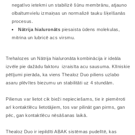
negatīvo ietekmi un stabilizē šūnu membrānu, atjauno
olbaltumvielu izmaiņas un normalizē tauku šķelšanās
procesus.
Nātrija hialuronāts
piesaista ūdens molekulas,
mitrina un lubricē acs virsmu.
Trehalozes un Nātrija hialuronāta kombinācija ir ideāla
izvēle pie dažādu faktoru izraisīta acu sausuma. Klīniskie
pētījumi pierāda, ka viens Thealoz Duo piliens uzlabo
asaru plēvītes biezumu un stabilitāti uz 4 stundām.
Pilienus var lietot cik bieži nepieciešams, tie ir piemēroti
arī kontaktlēcu lietotājiem, tos var pilināt gan pirms, gan
pēc, gan kontaktlēcu nēsāšanas laikā.
Thealoz Duo ir iepildīti ABAK sistēmas pudelītē, kas