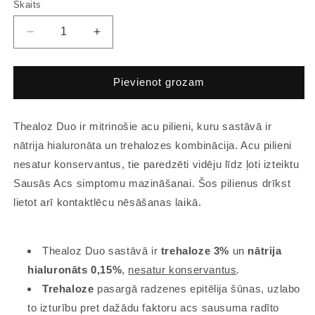
Skaits
Pievienot grozam
Thealoz Duo ir mitrinošie acu pilieni, kuru sastāvā ir
nātrija hialuronāta un trehalozes kombinācija. Acu pilieni
nesatur konservantus, tie paredzēti vidēju līdz ļoti izteiktu
Sausās Acs simptomu mazināšanai. Šos pilienus drīkst
lietot arī kontaktlēcu nēsāšanas laikā.
Thealoz Duo sastāvā ir
trehaloze 3%
un
nātrija
hialuronāts 0,15%
,
nesatur konservantus
.
Trehaloze
pasargā radzenes epitēlija šūnas, uzlabo
to izturību pret dažādu faktoru acs sausuma radīto