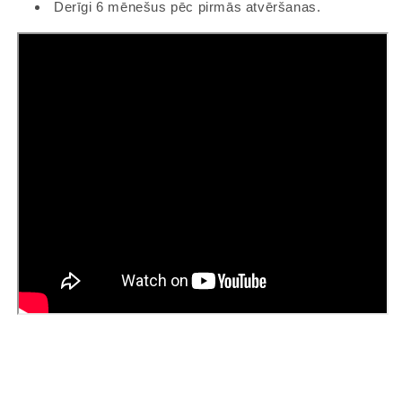
Derīgi 6 mēnešus pēc pirmās atvēršanas.