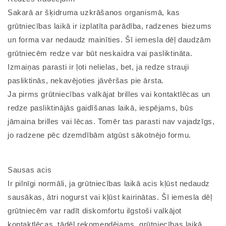
Sakarā ar šķidruma uzkrāšanos organismā, kas
grūtniecības laikā ir izplatīta parādība, radzenes biezums
un forma var nedaudz mainīties. Šī iemesla dēļ daudzām
grūtniecēm redze var būt neskaidra vai pasliktināta.
Izmaiņas parasti ir ļoti nelielas, bet, ja redze strauji
pasliktinās, nekavējoties jāvēršas pie ārsta.
Ja pirms grūtniecības valkājat brilles vai kontaktlēcas un
redze pasliktinājās gaidīšanas laikā, iespējams, būs
jāmaina brilles vai lēcas. Tomēr tas parasti nav vajadzīgs,
jo radzene pēc dzemdībām atgūst sākotnējo formu.
Sausas acis
Ir pilnīgi normāli, ja grūtniecības laikā acis kļūst nedaudz
sausākas, ātri nogurst vai kļūst kairinātas. Šī iemesla dēļ
grūtniecēm var radīt diskomfortu ilgstoši valkājot
kontaktlēcas, tādēļ rekomendējams, grūtniecības laikā,