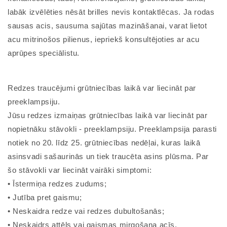
labāk izvēlēties nēsāt brilles nevis kontaktlēcas. Ja rodas
sausas acis, sausuma sajūtas mazināšanai, varat lietot
acu mitrinošos pilienus, iepriekš konsultējoties ar acu
aprūpes speciālistu.
Redzes traucējumi grūtniecības laikā var liecināt par
preeklampsiju.
Jūsu redzes izmaiņas grūtniecības laikā var liecināt par
nopietnāku stāvokli - preeklampsiju. Preeklampsija parasti
notiek no 20. līdz 25. grūtniecības nedēļai, kuras laikā
asinsvadi sašaurinās un tiek traucēta asins plūsma. Par
šo stāvokli var liecināt vairāki simptomi:
• Īstermiņa redzes zudums;
• Jutība pret gaismu;
• Neskaidra redze vai redzes dubultošanās;
• Neskaidrs attēls vai gaismas mirgošana acīs.