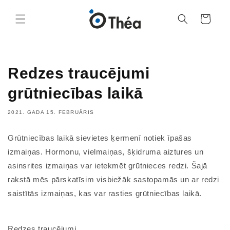
Grozs
Redzes traucējumi
grūtniecības laikā
2021. GADA 15. FEBRUĀRIS
Grūtniecības laikā sievietes ķermenī notiek īpašas
izmaiņas. Hormonu, vielmaiņas, šķidruma aiztures un
asinsrites izmaiņas var ietekmēt grūtnieces redzi. Šajā
rakstā mēs pārskatīsim visbiežāk sastopamās un ar redzi
saistītās izmaiņas, kas var rasties grūtniecības laikā.
Redzes traucējumi