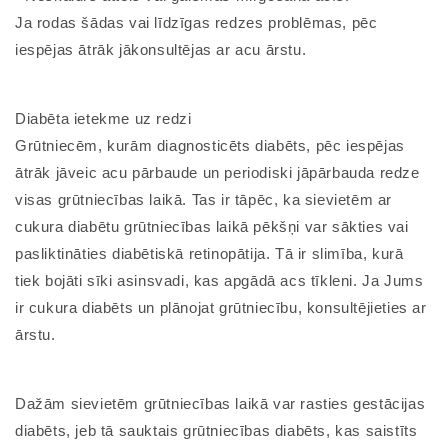
Ja rodas šādas vai līdzīgas redzes problēmas, pēc
iespējas ātrāk jākonsultējas ar acu ārstu.
Diabēta ietekme uz redzi
Grūtniecēm, kurām diagnosticēts diabēts, pēc iespējas
ātrāk jāveic acu pārbaude un periodiski jāpārbauda redze
visas grūtniecības laikā. Tas ir tāpēc, ka sievietēm ar
cukura diabētu grūtniecības laikā pēkšņi var sākties vai
pasliktināties diabētiskā retinopātija. Tā ir slimība, kurā
tiek bojāti sīki asinsvadi, kas apgādā acs tīkleni. Ja Jums
ir cukura diabēts un plānojat grūtniecību, konsultējieties ar
ārstu.
Dažām sievietēm grūtniecības laikā var rasties gestācijas
diabēts, jeb tā sauktais grūtniecības diabēts, kas saistīts