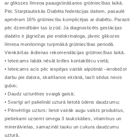
ar glikozes līmeņa paaugstināšanos grūtniecības laikā.
Pēc Starptautiskās Diabēta federācijas datiem, pasaulē
apmēram 16% grūtniecību komplicējas ar diabētu. Parasti
pēc dzemdībām tas izzūd. Ja diagnosticēts gestācijas
diabēts ir jāgriežas pie endokrinaloga, jāveic glikozes
līmeņa monitorings turpmākā grūtniecības periodā.
Vienkāršas ikdienas rekomendācijas grūtniecības laikā.
• Ieteicams labāk nēsāt brilles kontaktlēcu vietā;
• Ieteicams acis pēc iespējas vairāk atpūtināt –ierobežot
darbu pie datora, skatīšanos ekrānā, lasīt sēdus nevis
guļus;
• Daudz uzturēties svaigā gaisā;
• Svarīgi arī palielināt uzturā lietotā ūdens daudzumu;
• Pilnvērtīgs uzturs: lietot vairāk augu valsts produktus,
pietiekami uzņemt omega 3 taukskābes, vitamīnus un
minerālvielas, samazināt tauku un cukura daudzumu
uzturā.