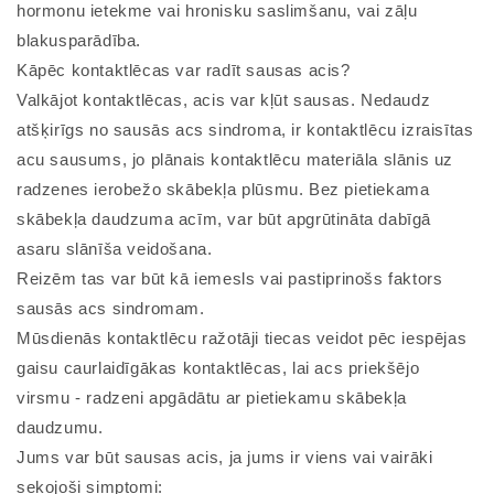
hormonu ietekme vai hronisku saslimšanu, vai zāļu
blakusparādība.
Kāpēc kontaktlēcas var radīt sausas acis?
Valkājot kontaktlēcas, acis var kļūt sausas. Nedaudz
atšķirīgs no sausās acs sindroma, ir kontaktlēcu izraisītas
acu sausums, jo plānais kontaktlēcu materiāla slānis uz
radzenes ierobežo skābekļa plūsmu. Bez pietiekama
skābekļa daudzuma acīm, var būt apgrūtināta dabīgā
asaru slānīša veidošana.
Reizēm tas var būt kā iemesls vai pastiprinošs faktors
sausās acs sindromam.
Mūsdienās kontaktlēcu ražotāji tiecas veidot pēc iespējas
gaisu caurlaidīgākas kontaktlēcas, lai acs priekšējo
virsmu - radzeni apgādātu ar pietiekamu skābekļa
daudzumu.
Jums var būt sausas acis, ja jums ir viens vai vairāki
sekojoši simptomi: