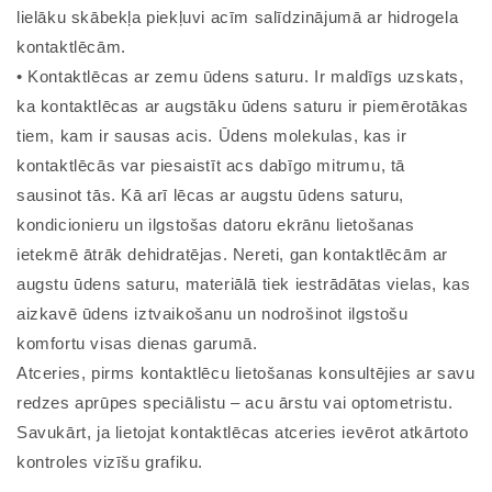
lielāku skābekļa piekļuvi acīm salīdzinājumā ar hidrogela
kontaktlēcām.
• Kontaktlēcas ar zemu ūdens saturu. Ir maldīgs uzskats,
ka kontaktlēcas ar augstāku ūdens saturu ir piemērotākas
tiem, kam ir sausas acis. Ūdens molekulas, kas ir
kontaktlēcās var piesaistīt acs dabīgo mitrumu, tā
sausinot tās. Kā arī lēcas ar augstu ūdens saturu,
kondicionieru un ilgstošas datoru ekrānu lietošanas
ietekmē ātrāk dehidratējas. Nereti, gan kontaktlēcām ar
augstu ūdens saturu, materiālā tiek iestrādātas vielas, kas
aizkavē ūdens iztvaikošanu un nodrošinot ilgstošu
komfortu visas dienas garumā.
Atceries, pirms kontaktlēcu lietošanas konsultējies ar savu
redzes aprūpes speciālistu – acu ārstu vai optometristu.
Savukārt, ja lietojat kontaktlēcas atceries ievērot atkārtoto
kontroles vizīšu grafiku.