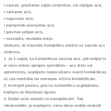
• sausas, graušanas sajūtu izraisošas, vai sāpīgas acis,
• sarkanas acis,
• nogurušas acis,
• pastiprināti asarojošas acis,
• gaismas jutīgas acis,
• neskaidra, nestabila redze.
Ieteikumi, lai mazinātu kontaktlēcu ietekmi uz sausās acs
sindromu.
1. Ja ir sajūta, ka kontaktlēcas sausina acis, pārrunājiet to
ar savu redzes aprūpes speciālistu – acu ārstu vai
optometristu, iespējams nepieciešams mainīt kontaktlēcas
uz cita materiāla vai nomaiņas režīma kontaktlēcām.
2. Ievērojiet pareizu, precīzu kontaktlēcu uzglabāšanu,
kopšanu un lietošanas ilgumu.
3. Dodiet acīm atslodzi no kontaktlēcām. Tiek
rekomendēts, ja iespējams, vienu dienu nedēļa nenēsāt