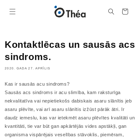
Grozs
Kontaktlēcas un sausās acs
sindroms.
2020. GADA 27. APRĪLIS
Kas ir sausās acu sindroms?
Sausās acs sindroms ir acu slimība, kam raksturīga
nekvalitatīva vai nepietiekošs dabiskais asaru slānītis jeb
asaru plēvīte, vai arī asaru slānītis izžūst pārāk ātri. Ir
daudz iemeslu, kas var ietekmēt asaru plēvītes kvalitāti un
kvantitāti, tie var būt gan apkārtējās vides apstākļi, gan
organisma vispārējais veselības stāvoklis, piemēram,