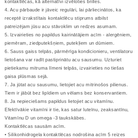
kontaktlēcas, kā alternatīvi izvēloties brilles.
4. Acu pārbaude ir jāveic regulāri, lai pārliecinātos, ka
receptē izrakstītais kontaktlēcu stiprums atbilst
patreizējam jūsu acu stāvoklim un redzes asumam.
5. Izvairieties no papildus kairinātājiem acīm - alergēniem,
piemēram, ziedputekšņiem, putekļiem un dūmiem.
6. Sauss gaiss telpās, pārmērīga kondicionieru, ventilatoru
lietošana var radīt pastiprinātu acu sausumu. Uzturiet
pietiekamu mitruma līmeni telpās, izvairieties no tiešas
gaisa plūsmas sejā.
7. Ja jūtat acu sausumu, lietojiet acu mitrinošos pilienus.
Tiem ir jābūt bez lipīdiem un vēlams bez konservantiem.
8. Ja nepieciešams papildus lietojiet acu vitamīnu.
Efektīvākie vitamīni ir tie, kas satur luteīnu, zeaksantīnu,
Vitamīnu D un omega -3 taukskābes.
Kontaktlēcas sausām acīm.
• Silikonhidrogela kontaktlēcas nodrošina acīm 5 reizes