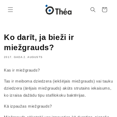
Grozs
Ko darīt, ja bieži ir
miežgrauds?
2017. GADA 2. AUGUSTS
Kas ir miežgrauds?
Tas ir meiboma dziedzera (iekšējais miežgrauds) vai tauku
dziedzera (ārējais miežgrauds) akūts strutains iekaisums,
ko izraisa dažādu tipu stafilokoku baktērijas.
Kā izpaužas miežgrauds?