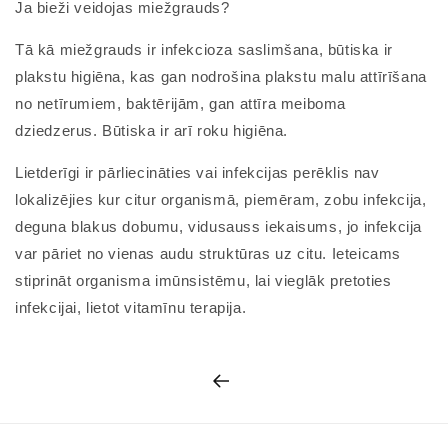
Ja bieži veidojas miežgrauds?
Tā kā miežgrauds ir infekcioza saslimšana, būtiska ir
plakstu higiēna, kas gan nodrošina plakstu malu attīrīšana
no netīrumiem, baktērijām, gan attīra meiboma
dziedzerus. Būtiska ir arī roku higiēna.
Lietderīgi ir pārliecināties vai infekcijas perēklis nav
lokalizējies kur citur organismā, piemēram, zobu infekcija,
deguna blakus dobumu, vidusauss iekaisums, jo infekcija
var pāriet no vienas audu struktūras uz citu. Ieteicams
stiprināt organisma imūnsistēmu, lai vieglāk pretoties
infekcijai, lietot vitamīnu terapija.