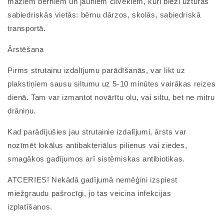
maziem bērniem un jauniem cilvēkiem, kuri bieži uzturas
sabiedriskās vietās: bērnu dārzos, skolās, sabiedriskā
transportā.
Ārstēšana
Pirms strutainu izdalījumu parādīšanās, var likt uz
plakstiņiem sausu siltumu uz 5-10 minūtes vairākas reizes
dienā. Tam var izmantot novārītu olu, vai siltu, bet ne mitru
drāniņu.
Kad parādījušies jau strutainie izdalījumi, ārsts var
nozīmēt lokālus antibakteriālus pilienus vai ziedes,
smagākos gadījumos arī sistēmiskas antibiotikas.
ATCERIES! Nekādā gadījumā nemēģini izspiest
miežgraudu pašrocīgi, jo tas veicina infekcijas
izplatīšanos.