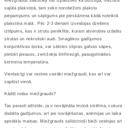
Miežgrauds sākotnēji var izpausties kā durstīga, niezoša
sajūta plakstiņā, tam seko norobežots plakstu
piepampums un sāpīgums pie pieskāriena kādā noteiktā
plakstiņa malā . Pēc 2-3 dienām izveidojas dzeltens
iztilpums, kas ir strutu perēklītis, kuram atveroties izdalās
strutas un nekrotiski audi. Smagākos gadījumos
konjunktīvas tūska, var sākties stipras galvas sāpes,
pietūkt pieauss, zemžokļa limfmezgli, paaugstināties
ķermeņa temperatūra.
Vienlaicīgi var rasties vairāki miežgraudi, kas arī var
saplūst vienā.
Kādēļ rodas miežgrauds?
Tas parasti attīstās, ja ir novājināta imūnā sistēma, cukura
diabēta gadījumos, arī pie novājēšanas, anēmijas un laika
apstākļu maiņas. Miežgrauds salīdzinoši bieži veidojas arī