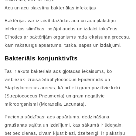
Acu un acu plakstiņu bakteriālas infekcijas
Baktērijas var izraisīt dažādas acu un acu plakstiņu
infekcijas slimības, bojājot audus un izdalot toksīnus.
Cīnoties ar baktērijām organisms rada iekaisuma procesu,
kam raksturīgs apsārtums, tūska, sāpes un izdalījumi.
Bakteriāls konjunktivīts
Tas ir akūts bakteriāls acs gļotādas iekaisums, ko
visbiežāk izraisa Staphylococcus Epidermidis un
Staphylococcus aureus, kā arī citi gram pozitīvie koki
(Streptococcus Pneumenia) un gram negatīvie
mikroorganismi (Moraxella Lacunata).
Pacienta sūdzības: acs apsārtums, dedzināšana,
graušanas sajūta un izdalījumi, kas sākumā ir ūdeņaini,
bet pēc dienas, divām kļūst biezi, dzeltenīgi. Ir plakstiņu