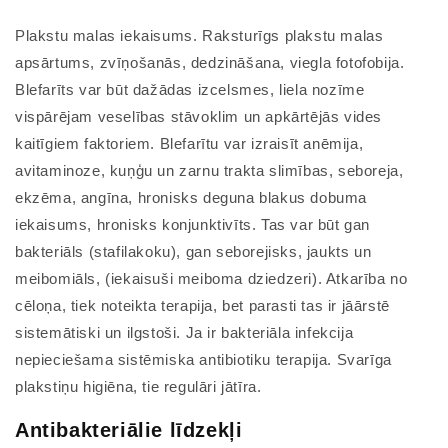
Plakstu malas iekaisums. Raksturīgs plakstu malas
apsārtums, zvīņošanās, dedzināšana, viegla fotofobija.
Blefarīts var būt dažādas izcelsmes, liela nozīme
vispārējam veselības stāvoklim un apkārtējās vides
kaitīgiem faktoriem. Blefarītu var izraisīt anēmija,
avitaminoze, kuņģu un zarnu trakta slimības, seboreja,
ekzēma, angīna, hronisks deguna blakus dobuma
iekaisums, hronisks konjunktivīts. Tas var būt gan
bakteriāls (stafilakoku), gan seborejisks, jaukts un
meibomiāls, (iekaisuši meiboma dziedzeri). Atkarība no
cēloņa, tiek noteikta terapija, bet parasti tas ir jāārstē
sistemātiski un ilgstoši. Ja ir bakteriāla infekcija
nepieciešama sistēmiska antibiotiku terapija. Svarīga
plakstiņu higiēna, tie regulāri jātīra.
Antibakteriālie līdzekļi