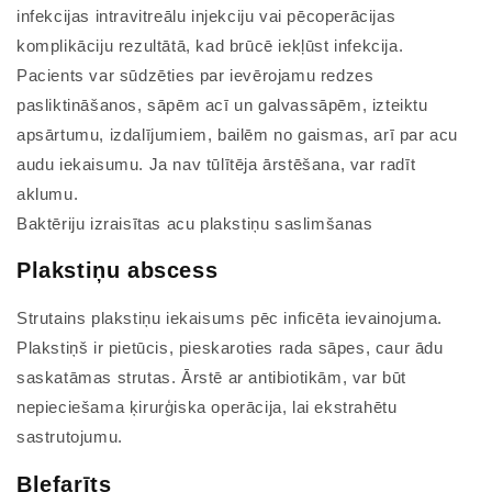
infekcijas intravitreālu injekciju vai pēcoperācijas
komplikāciju rezultātā, kad brūcē iekļūst infekcija.
Pacients var sūdzēties par ievērojamu redzes
pasliktināšanos, sāpēm acī un galvassāpēm, izteiktu
apsārtumu, izdalījumiem, bailēm no gaismas, arī par acu
audu iekaisumu. Ja nav tūlītēja ārstēšana, var radīt
aklumu.
Baktēriju izraisītas acu plakstiņu saslimšanas
Plakstiņu abscess
Strutains plakstiņu iekaisums pēc inficēta ievainojuma.
Plakstiņš ir pietūcis, pieskaroties rada sāpes, caur ādu
saskatāmas strutas. Ārstē ar antibiotikām, var būt
nepieciešama ķirurģiska operācija, lai ekstrahētu
sastrutojumu.
Blefarīts