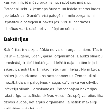
kas var inficēt mūsu organismu, radot saslimšanu.
Patogēni uzbrūk ķermeņa šūnām un izdala stipras indes
jeb toksīnus. Gandrīz visi patogēni ir mikroorganismi.
Izplatītākie patogēni ir baktērijas, vīrusi, bet dažas
slimības var izraisīt arī vienšūņi un sēnes.
Baktērijas
Baktērijas ir visizplatītākie no visiem organismiem. Tās ir
visur – augsnē, ūdenī, gaisā, organismos. Daudzi slimību
ierosinātāji ir tieši baktērijas. Lielākā daļa no tām ir ļoti
sīkas, parasti tikai 1 mikrometru (μm) lielas. No milzīgā
baktēriju daudzuma, kas sastopamas uz Zemes, tikai
mazākā daļa ir patogēnas - augu, dzīvnieku vai cilvēku
infekciju slimību ierosinātājas. Patogēnajām baktērijas
raksturīgs parazītisks dzīves veids, tās spēj vairoties tikai
dzīvos audos, bet ārpus organisma, ja netiek mākslīgi
kultivētas, drīz iet bojā.