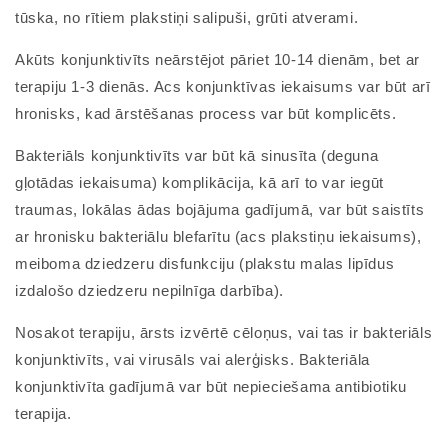
tūska, no rītiem plakstiņi salipuši, grūti atverami.
Akūts konjunktivīts neārstējot pāriet 10-14 dienām, bet ar
terapiju 1-3 dienās. Acs konjunktīvas iekaisums var būt arī
hronisks, kad ārstēšanas process var būt komplicēts.
Bakteriāls konjunktivīts var būt kā sinusīta (deguna
gļotādas iekaisuma) komplikācija, kā arī to var iegūt
traumas, lokālas ādas bojājuma gadījumā, var būt saistīts
ar hronisku bakteriālu blefarītu (acs plakstiņu iekaisums),
meiboma dziedzeru disfunkciju (plakstu malas lipīdus
izdalošo dziedzeru nepilnīga darbība).
Nosakot terapiju, ārsts izvērtē cēloņus, vai tas ir bakteriāls
konjunktivīts, vai virusāls vai alerģisks. Bakteriāla
konjunktivīta gadījumā var būt nepieciešama antibiotiku
terapija.