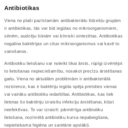
Antibiotikas
Viena no plaši pazīstamām antibakteriālu līdzekļu grupām
ir antibiotikas, tās var būt iegūtas no mikroorganismiem,
sēnēm, audzēju šūnām vai ķīmiski sintezētas. Antibiotikas
nogalina baktērijas un citus mikroorganismus vai kavē to
vairošanos.
Antibiotiku lietošanu var noteikt tikai ārsts, rūpīgi izvērtējot
to lietošanas nepieciešamību, nosakot precīzu ārstēšanas
gaitu. Viena no aktuālām problēmām ir antibakteriālā
rezistence, kas ir baktēriju iegūta spēja pretoties vienas
vai vairāku antibiotiku iedarbībai. Antibiotikas, kas tiek
lietotas šo baktēriju izraisītu infekciju ārstēšanai, kļūst
neefektīvas. To var izraisīt: pārmērīga antibiotiku
lietošana, nozīmētā antibiotiku kursa nepabeigšana,
nepietiekama higiēna un sanitārie apstākļi.