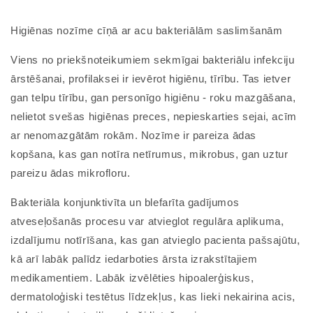
Higiēnas nozīme cīņā ar acu bakteriālām saslimšanām
Viens no priekšnoteikumiem sekmīgai bakteriālu infekciju
ārstēšanai, profilaksei ir ievērot higiēnu, tīrību. Tas ietver
gan telpu tīrību, gan personīgo higiēnu - roku mazgāšana,
nelietot svešas higiēnas preces, nepieskarties sejai, acīm
ar nenomazgātām rokām. Nozīme ir pareiza ādas
kopšana, kas gan notīra netīrumus, mikrobus, gan uztur
pareizu ādas mikrofloru.
Bakteriāla konjunktivīta un blefarīta gadījumos
atveseļošanās procesu var atvieglot regulāra aplikuma,
izdalījumu notīrīšana, kas gan atvieglo pacienta pašsajūtu,
kā arī labāk palīdz iedarboties ārsta izrakstītajiem
medikamentiem. Labāk izvēlēties hipoalerģiskus,
dermatoloģiski testētus līdzekļus, kas lieki nekairina acis,