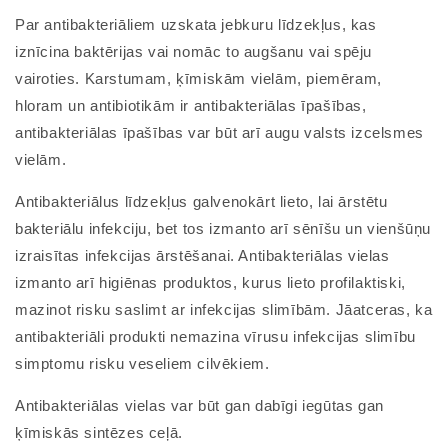
Par antibakteriāliem uzskata jebkuru līdzekļus, kas
iznīcina baktērijas vai nomāc to augšanu vai spēju
vairoties. Karstumam, ķīmiskām vielām, piemēram,
hloram un antibiotikām ir antibakteriālas īpašības,
antibakteriālas īpašības var būt arī augu valsts izcelsmes
vielām.
Antibakteriālus līdzekļus galvenokārt lieto, lai ārstētu
bakteriālu infekciju, bet tos izmanto arī sēnīšu un vienšūņu
izraisītas infekcijas ārstēšanai. Antibakteriālas vielas
izmanto arī higiēnas produktos, kurus lieto profilaktiski,
mazinot risku saslimt ar infekcijas slimībām. Jāatceras, ka
antibakteriāli produkti nemazina vīrusu infekcijas slimību
simptomu risku veseliem cilvēkiem.
Antibakteriālas vielas var būt gan dabīgi iegūtas gan
ķīmiskās sintēzes ceļā.