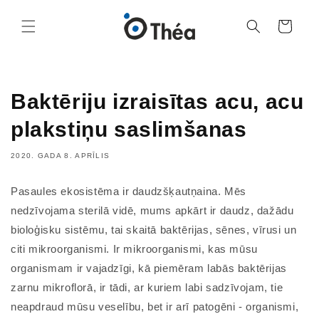
Grozs
Baktēriju izraisītas acu, acu
plakstiņu saslimšanas
2020. GADA 8. APRĪLIS
Pasaules ekosistēma ir daudzšķautņaina. Mēs
nedzīvojama sterilā vidē, mums apkārt ir daudz, dažādu
bioloģisku sistēmu, tai skaitā baktērijas, sēnes, vīrusi un
citi mikroorganismi. Ir mikroorganismi, kas mūsu
organismam ir vajadzīgi, kā piemēram labās baktērijas
zarnu mikroflorā, ir tādi, ar kuriem labi sadzīvojam, tie
neapdraud mūsu veselību, bet ir arī patogēni - organismi,