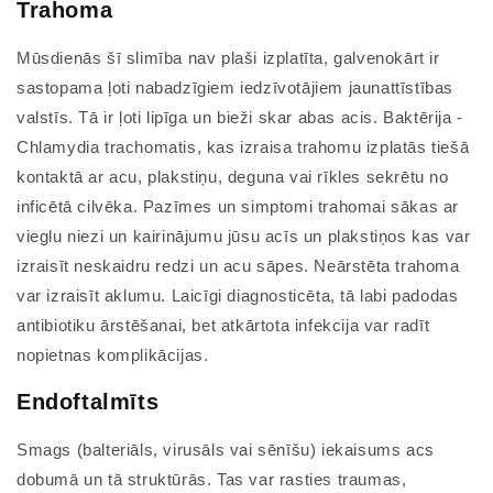
Trahoma
Mūsdienās šī slimība nav plaši izplatīta, galvenokārt ir
sastopama ļoti nabadzīgiem iedzīvotājiem jaunattīstības
valstīs. Tā ir ļoti lipīga un bieži skar abas acis. Baktērija -
Chlamydia trachomatis, kas izraisa trahomu izplatās tiešā
kontaktā ar acu, plakstiņu, deguna vai rīkles sekrētu no
inficētā cilvēka. Pazīmes un simptomi trahomai sākas ar
vieglu niezi un kairinājumu jūsu acīs un plakstiņos kas var
izraisīt neskaidru redzi un acu sāpes. Neārstēta trahoma
var izraisīt aklumu. Laicīgi diagnosticēta, tā labi padodas
antibiotiku ārstēšanai, bet atkārtota infekcija var radīt
nopietnas komplikācijas.
Endoftalmīts
Smags (balteriāls, virusāls vai sēnīšu) iekaisums acs
dobumā un tā struktūrās. Tas var rasties traumas,