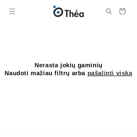
Eiti į
turinį
Krepšelis
Nerasta jokių gaminių
Naudoti mažiau filtrų arba
pašalinti viską