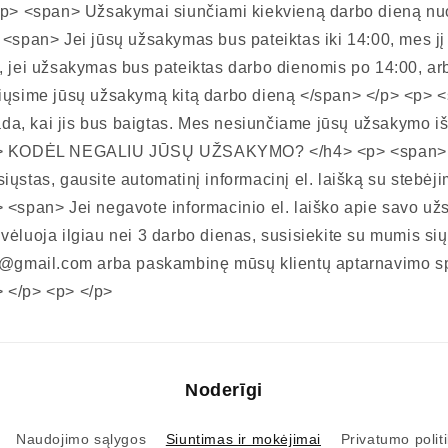
<p> <span> Užsakymai siunčiami kiekvieną darbo dieną nuo
 <span> Jei jūsų užsakymas bus pateiktas iki 14:00, mes jį
, jei užsakymas bus pateiktas darbo dienomis po 14:00, ar
siųsime jūsų užsakymą kitą darbo dieną </span> </p> <p>
tada, kai jis bus baigtas. Mes nesiunčiame jūsų užsakymo i
4> KODĖL NEGALIU JŪSŲ UŽSAKYMO? </h4> <p> <span> 
ųstas, gausite automatinį informacinį el. laišką su stebėj
 <span> Jei negavote informacinio el. laiško apie savo u
ėluoja ilgiau nei 3 darbo dienas, susisiekite su mumis sių
c@gmail.com arba paskambinę mūsų klientų aptarnavimo sp
 </p> <p> </p>
Noderīgi
Naudojimo sąlygos
Siuntimas ir mokėjimai
Privatumo politi