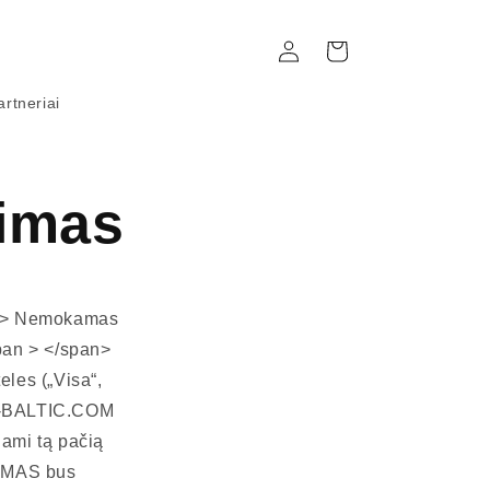
Prisijungti
Krepšelis
artneriai
jimas
pan> Nemokamas
pan > </span>
les („Visa“,
EA-BALTIC.COM
ami tą pačią
KYMAS bus