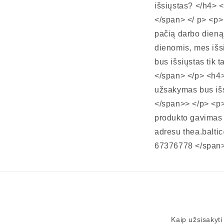
išsiųstas? </h4> 
</span> </ p> <p>
pačią darbo dieną
dienomis, mes iš
bus išsiųstas tik 
</span> </p> <h
užsakymas bus išsi
</span>> </p> <p>
produkto gavimas v
adresu thea.balti
67376778 </span>
Kaip užsisakyti