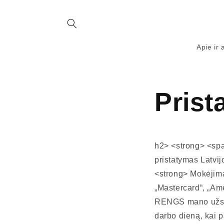
Eiti į
turinį
Apie ir 
Prist
h2> <strong> <sp
pristatymas Latvi
<strong> Mokėjima
„Mastercard“, „A
RENGS mano užsak
darbo dieną, kai