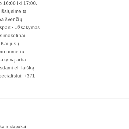
 16:00 iki 17:00.
 išsiųsime tą
ba švenčių
 <span> Užsakymas
šsimokėtinai.
Kai jūsų
imo numeriu.
žsakymą arba
sdami el. laišką
ecialistui: +371
ka ir slapukai