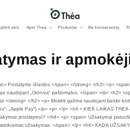
aplink akis
Apie Thea
Produktai
Be konservantų
P
atymas ir apmokė
an> Pristatymo išlaidos </span> </strong> </h2> <p> <s
joje naudojant „Omniva“ paštomatus. </span> </p> <h2> <s
s </strong> </h2> <p> Mokėti galima naudojant banko korte
mex“, „Apple Pay“) </p> <p> </p> <h4 > KIEK LAIKAS TH
ymus pristatymui? </h4> <p> <span> Užsakymai paruoši
 pateikiamas užsakymas. </span> </p> <h4> KADA UŽSA