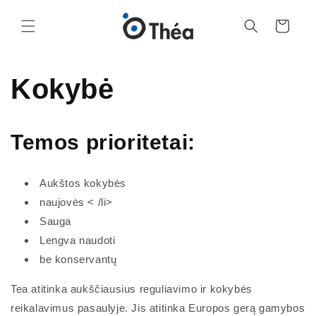
Eiti į
turinį
Krepšelis
Kokybė
Temos prioritetai:
Aukštos kokybės
naujovės < /li>
Sauga
Lengva naudoti
be konservantų
Tea atitinka aukščiausius reguliavimo ir kokybės
reikalavimus pasaulyje. Jis atitinka Europos gerą gamybos