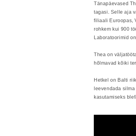
Tänapäevased Thea
tagasi. Selle aja
filiaali Euroopas
rohkem kui 900 tö
Laboratoorimid on
Thea on väljatööta
hõlmavad kõiki ter
Hetkel on Balti ri
leevendada silma 
kasutamiseks blef