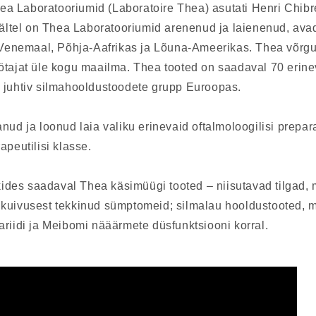
 Laboratooriumid (Laboratoire Thea) asutati Henri Chibret
 vältel on Thea Laboratooriumid arenenud ja laienenud, ava
, Venemaal, Põhja-Aafrikas ja Lõuna-Ameerikas. Thea võrgu
ötajat üle kogu maailma. Thea tooted on saadaval 70 erinev
 juhtiv silmahooldustoodete grupp Euroopas.
nud ja loonud laia valiku erinevaid oftalmoloogilisi prepar
apeutilisi klasse.
ikides saadaval Thea käsimüügi tooted – niisutavad tilgad, 
kuivusest tekkinud sümptomeid; silmalau hooldustooted, 
ariidi ja Meibomi nääärmete düsfunktsiooni korral.