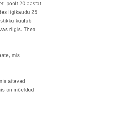
i poolt 20 aastat
des ligikaudu 25
stikku kuulub
as riigis. Thea
aate, mis
mis aitavad
mis on mõeldud