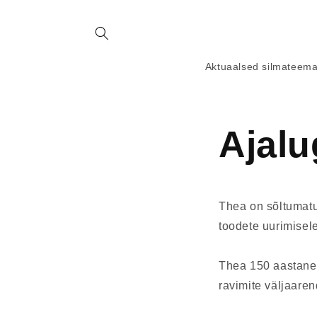
Aktuaalsed silmateem
Ajal
Thea on sõltumatu,
toodete uurimisele
Thea 150 aastane 
ravimite väljaare