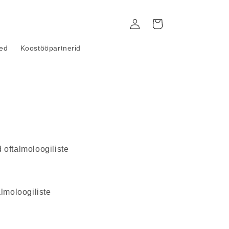
Siseneda
Ostukorv
ted
Koostööpartnerid
 oftalmoloogiliste
lmoloogiliste