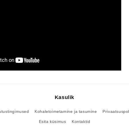
Kasulik
utustingimused
Kohaletoimetamine ja tasumine
Privaatsuspol
Esita küsimus
Kontaktid