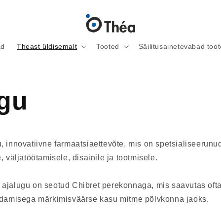
ad
Theast üldisemalt
Tooted
Säilitusainetevabad too
ugu
 innovatiivne farmaatsiaettevõte, mis on spetsialiseerunud
, väljatöötamisele, disainile ja tootmisele.
ajalugu on seotud Chibret perekonnaga, mis saavutas ofta
ndamisega märkimisväärse kasu mitme põlvkonna jaoks.