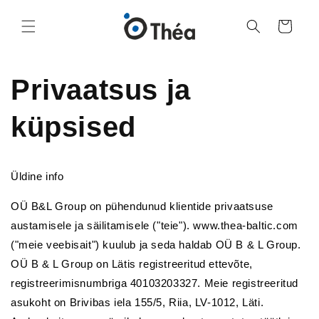
Ostukorv
Privaatsus ja
küpsised
Üldine info
OÜ B&L Group on pühendunud klientide privaatsuse
austamisele ja säilitamisele ("teie"). www.thea-baltic.com
("meie veebisait") kuulub ja seda haldab OÜ B & L Group.
OÜ B & L Group on Lätis registreeritud ettevõte,
registreerimisnumbriga 40103203327. Meie registreeritud
asukoht on Brivibas iela 155/5, Riia, LV-1012, Läti.