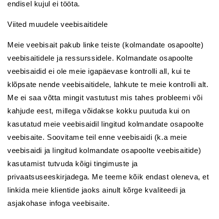
endisel kujul ei tööta.​
Viited muudele veebisaitidele
Meie veebisait pakub linke teiste (kolmandate osapoolte)
veebisaitidele ja ressurssidele. Kolmandate osapoolte
veebisaidid ei ole meie igapäevase kontrolli all, kui te
klõpsate nende veebisaitidele, lahkute te meie kontrolli alt.
Me ei saa võtta mingit vastutust mis tahes probleemi või
kahjude eest, millega võidakse kokku puutuda kui on
kasutatud meie veebisaidil lingitud kolmandate osapoolte
veebisaite. Soovitame teil enne veebisaidi (k.a meie
veebisaidi ja lingitud kolmandate osapoolte veebisaitide)
kasutamist tutvuda kõigi tingimuste ja
privaatsuseeskirjadega. Me teeme kõik endast oleneva, et
linkida meie klientide jaoks ainult kõrge kvaliteedi ja
asjakohase infoga veebisaite.