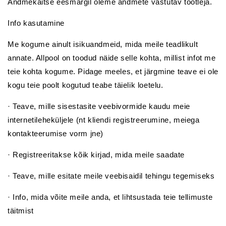
Andmekaitse eesmärgil oleme andmete vastutav töötleja.
Info kasutamine
Me kogume ainult isikuandmeid, mida meile teadlikult
annate. Allpool on toodud näide selle kohta, millist infot me
teie kohta kogume. Pidage meeles, et järgmine teave ei ole
kogu teie poolt kogutud teabe täielik loetelu.
· Teave, mille sisestasite veebivormide kaudu meie
internetileheküljele (nt kliendi registreerumine, meiega
kontakteerumise vorm jne)
· Registreeritakse kõik kirjad, mida meile saadate
· Teave, mille esitate meile veebisaidil tehingu tegemiseks
· Info, mida võite meile anda, et lihtsustada teie tellimuste
täitmist