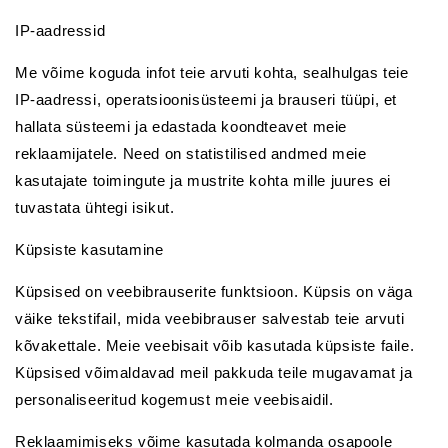
IP-aadressid
Me võime koguda infot teie arvuti kohta, sealhulgas teie
IP-aadressi, operatsioonisüsteemi ja brauseri tüüpi, et
hallata süsteemi ja edastada koondteavet meie
reklaamijatele. Need on statistilised andmed meie
kasutajate toimingute ja mustrite kohta mille juures ei
tuvastata ühtegi isikut.
Küpsiste kasutamine
Küpsised on veebibrauserite funktsioon. Küpsis on väga
väike tekstifail, mida veebibrauser salvestab teie arvuti
kõvakettale. Meie veebisait võib kasutada küpsiste faile.
Küpsised võimaldavad meil pakkuda teile mugavamat ja
personaliseeritud kogemust meie veebisaidil.
Reklaamimiseks võime kasutada kolmanda osapoole