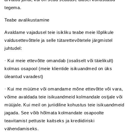
tegema.
Teabe avalikustamine
Avaldame vajadusel teie isikliku teabe meie lõplikule
valdusettevõttele ja selle tütarettevõtetele järgmistel
juhtudel:
· Kui meie ettevõtte omandab (osaliselt või täielikult)
kolmas osapool (meie klientide isikuandmed on üks
üleantud varadest)
· Kui me müüme või omandame mõne ettevõtte või vara,
võime avaldada teie isikuandmeid kolmandale ostjale või
müüjale. Kui meil on juriidiline kohustus teie isikuandmeid
jagada. See võib hõlmata kolmandate osapoolte
teavitamist pettuste kaitseks ja krediidiriski
vähendamiseks.