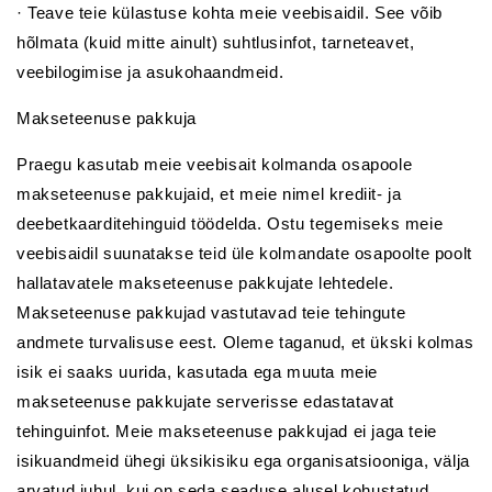
· Teave teie külastuse kohta meie veebisaidil. See võib
hõlmata (kuid mitte ainult) suhtlusinfot, tarneteavet,
veebilogimise ja asukohaandmeid.
Makseteenuse pakkuja
Praegu kasutab meie veebisait kolmanda osapoole
makseteenuse pakkujaid, et meie nimel krediit- ja
deebetkaarditehinguid töödelda. Ostu tegemiseks meie
veebisaidil suunatakse teid üle kolmandate osapoolte poolt
hallatavatele makseteenuse pakkujate lehtedele.
Makseteenuse pakkujad vastutavad teie tehingute
andmete turvalisuse eest. Oleme taganud, et ükski kolmas
isik ei saaks uurida, kasutada ega muuta meie
makseteenuse pakkujate serverisse edastatavat
tehinguinfot. Meie makseteenuse pakkujad ei jaga teie
isikuandmeid ühegi üksikisiku ega organisatsiooniga, välja
arvatud juhul, kui on seda seaduse alusel kohustatud