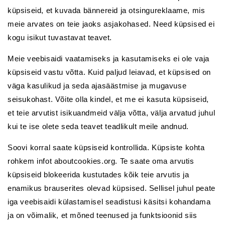
küpsiseid, et kuvada bännereid ja otsingureklaame, mis
meie arvates on teie jaoks asjakohased. Need küpsised ei
kogu isikut tuvastavat teavet.
Meie veebisaidi vaatamiseks ja kasutamiseks ei ole vaja
küpsiseid vastu võtta. Kuid paljud leiavad, et küpsised on
väga kasulikud ja seda ajasäästmise ja mugavuse
seisukohast. Võite olla kindel, et me ei kasuta küpsiseid,
et teie arvutist isikuandmeid välja võtta, välja arvatud juhul
kui te ise olete seda teavet teadlikult meile andnud.
Soovi korral saate küpsiseid kontrollida. Küpsiste kohta
rohkem infot aboutcookies.org. Te saate oma arvutis
küpsiseid blokeerida kustutades kõik teie arvutis ja
enamikus brauserites olevad küpsised. Sellisel juhul peate
iga veebisaidi külastamisel seadistusi käsitsi kohandama
ja on võimalik, et mõned teenused ja funktsioonid siis