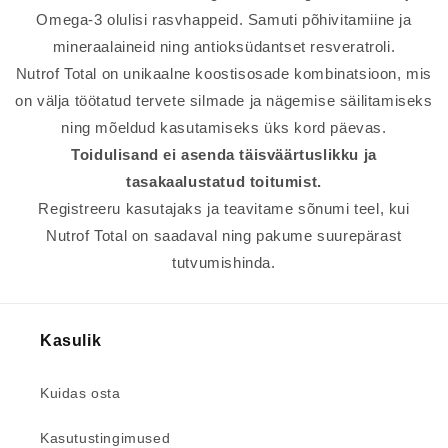
Omega-3 olulisi rasvhappeid. Samuti põhivitamiine ja
mineraalaineid ning antioksüdantset resveratroli.
Nutrof Total on unikaalne koostisosade kombinatsioon, mis
on välja töötatud tervete silmade ja nägemise säilitamiseks
ning mõeldud kasutamiseks üks kord päevas.
Toidulisand ei asenda täisväärtuslikku ja
tasakaalustatud toitumist.
Registreeru kasutajaks ja teavitame sõnumi teel, kui
Nutrof Total on saadaval ning pakume suurepärast
tutvumishinda.
Kasulik
Kuidas osta
Kasutustingimused