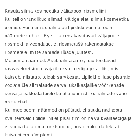
Kasuta silma kosmeetika väljaspool ripsmeliini
Kui teil on tundlikud silmad, vältige alati silma kosmeetika
ülemise või alumise silmalau lipiidide või meiroomi
näärmete suhtes. Eyel, Lainers kasutavad väljapoole
ripsmeid ja veenduge, et ripsmetušš rakendatakse
ripsmetele, mitte samade ribade juurtest.
Meiboma näärmed: Asub silma äärel, nad toodavad
rasvasekretsiooni vajaliku kvaliteediga pisar lits, mis
kaitseb, niisutab, toidab sarvkesta. Lipiidid ei lase pisaraid
voolata üle silmalaude serva, üksikasjalike võõrkehade
serva ja pakkuda täielikku tihendamist, kui silmade vahe
on suletud.
Kui meeiboomi näärmed on püütud, ei suuda nad toota
kvaliteetseid lipiide, nii et pisar film on halva kvaliteediga ja
ei suuda täita oma funktsioone, mis omakorda tekitab
kuiva silma sümptomi.