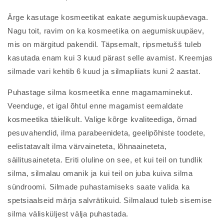
Ärge kasutage kosmeetikat eakate aegumiskuupäevaga.
Nagu toit, ravim on ka kosmeetika on aegumiskuupäev,
mis on märgitud pakendil. Täpsemalt, ripsmetušš tuleb
kasutada enam kui 3 kuud pärast selle avamist. Kreemjas
silmade vari kehtib 6 kuud ja silmapliiats kuni 2 aastat.
Puhastage silma kosmeetika enne magamaminekut.
Veenduge, et igal õhtul enne magamist eemaldate
kosmeetika täielikult. Valige kõrge kvaliteediga, õrnad
pesuvahendid, ilma parabeenideta, geelipõhiste toodete,
eelistatavalt ilma värvaineteta, lõhnaaineteta,
säilitusaineteta. Eriti oluline on see, et kui teil on tundlik
silma, silmalau omanik ja kui teil on juba kuiva silma
sündroomi. Silmade puhastamiseks saate valida ka
spetsiaalseid märja salvrätikuid. Silmalaud tuleb sisemise
silma välisküljest välja puhastada.