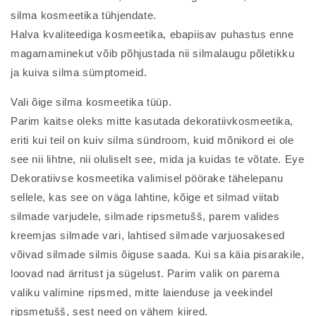
silma kosmeetika tühjendate.
Halva kvaliteediga kosmeetika, ebapiisav puhastus enne
magamaminekut võib põhjustada nii silmalaugu põletikku
ja kuiva silma sümptomeid.
Vali õige silma kosmeetika tüüp.
Parim kaitse oleks mitte kasutada dekoratiivkosmeetika,
eriti kui teil on kuiv silma sündroom, kuid mõnikord ei ole
see nii lihtne, nii oluliselt see, mida ja kuidas te võtate. Eye
Dekoratiivse kosmeetika valimisel pöörake tähelepanu
sellele, kas see on väga lahtine, kõige et silmad viitab
silmade varjudele, silmade ripsmetušš, parem valides
kreemjas silmade vari, lahtised silmade varjuosakesed
võivad silmade silmis õiguse saada. Kui sa käia pisarakile,
loovad nad ärritust ja sügelust. Parim valik on parema
valiku valimine ripsmed, mitte laienduse ja veekindel
ripsmetušš, sest need on vähem kiired.