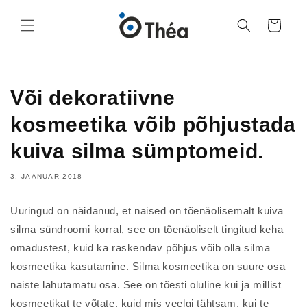
Ostukorv
Või dekoratiivne
kosmeetika võib põhjustada
kuiva silma sümptomeid.
3. JAANUAR 2018
Uuringud on näidanud, et naised on tõenäolisemalt kuiva
silma sündroomi korral, see on tõenäoliselt tingitud keha
omadustest, kuid ka raskendav põhjus võib olla silma
kosmeetika kasutamine. Silma kosmeetika on suure osa
naiste lahutamatu osa. See on tõesti oluline kui ja millist
kosmeetikat te võtate, kuid mis veelgi tähtsam, kui te