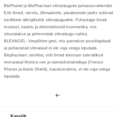
BlePhanel ja BlePhaclean silmalaugude puhastusvahendid.
Eriti õrnad, värvitu, lõhnaainete, parabeenide jaoks sobivad
tundlikele allergilistele silmalaugudele. Puhastage õrnalt
mustust, naastu ja dekoratiivseid kosmeetika, mis
niisutatakse ja pehmendab silmalaugu nahka.
BLEHAGEL: Veepõhine geel, mis pannakse puuvillaplaadi
ja puhastatud silmalaud ei ole vaja veega loputada.
Blephaclean: steriilne, eriti õrnad tekstuuri salvrätikud
immutatud Monica vee ja taimeekstraktidega (Firenze
Rhores ja Aasia Shield), kasutusvalmis, ei ole vaja veega
loputada.
Kasulik