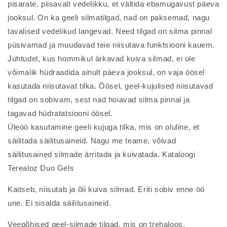
pisarate, piisavalt vedelikku, et vältida ebamugavust päeva
jooksul. On ka geeli silmatilgad, nad on paksemad, nagu
tavalised vedelikud langevad. Need tilgad on silma pinnal
püsivamad ja muudavad teie niisutava funktsiooni kauem.
Juhtudel, kus hommikul ärkavad kuiva silmad, ei ole
võimalik hüdraadida ainult päeva jooksul, on vaja öösel
kasutada niisutavat tilka. Öösel, geel-kujulised niisutavad
tilgad on sobivam, sest nad hoiavad silma pinnal ja
tagavad hüdratatsiooni öösel.
Üleöö kasutamine geeli kujuga tilka, mis on oluline, et
säilitada säilitusaineid. Nagu me teame, võivad
säilitusained silmade ärritada ja kuivatada. Kataloogi
Terealoz Duo Gels
Kaitseb, niisutab ja õli kuiva silmad. Eriti sobiv enne öö
une. Ei sisalda säilitusaineid.
Veepõhised geel-silmade tilgad, mis on trehaloos,