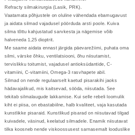
Refracty silmakirurgia (Lasik, PRK).
Vaatamata põhjustele on oluline vähendada ebamugavust
ja aidata silmad vajadusel pöörduda arsti poole. Kuiva
silma tõttu kahjustatud sarvkesta ja nägemise võib
halveneda 1,25 dioptrit.
Me saame aidata ennast järgida päevarežiimi, puhata oma
silmi, värske õhku, ventilatsiooni, õhu niisutamist,
tervislikku toitumist, vajadusel antioksüdantide, C-
vitamiini, C-vitamiini, Omega-3 rasvhapete abil.
Silmad on nende regulaarselt kaetud pisarakihi jaoks
hädavajalikud, mis kaitsevad, sööda, niisutada. See
tekitab silmalaugude lakkamise. Kui selle rebeli loomulik
kiht ei piisa, on ebastabiilne, halb kvaliteet, vaja kasutada
kunstlikke pisaraid. Kunstlikud pisarad on niisutavad tilgad
kuivadele, väsinud, keelatud silmadele. Enamik niisutavat
tilka koosneb nende viskoossusest sarnasemalt looduslike