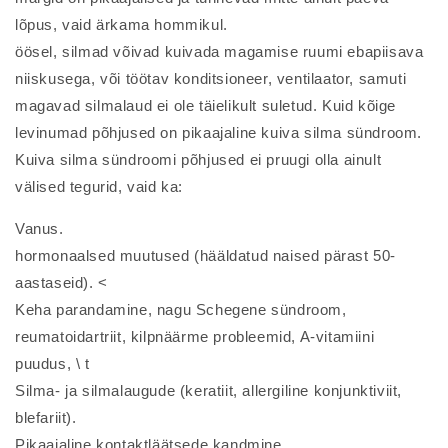
lõpus, vaid ärkama hommikul.
öösel, silmad võivad kuivada magamise ruumi ebapiisava
niiskusega, või töötav konditsioneer, ventilaator, samuti
magavad silmalaud ei ole täielikult suletud. Kuid kõige
levinumad põhjused on pikaajaline kuiva silma sündroom.
Kuiva silma sündroomi põhjused ei pruugi olla ainult
välised tegurid, vaid ka:
Vanus.
hormonaalsed muutused (hääldatud naised pärast 50-
aastaseid). <
Keha parandamine, nagu Schegene sündroom,
reumatoidartriit, kilpnäärme probleemid, A-vitamiini
puudus, \ t
Silma- ja silmalaugude (keratiit, allergiline konjunktiviit,
blefariit).
Pikaajaline kontaktläätsede kandmine.