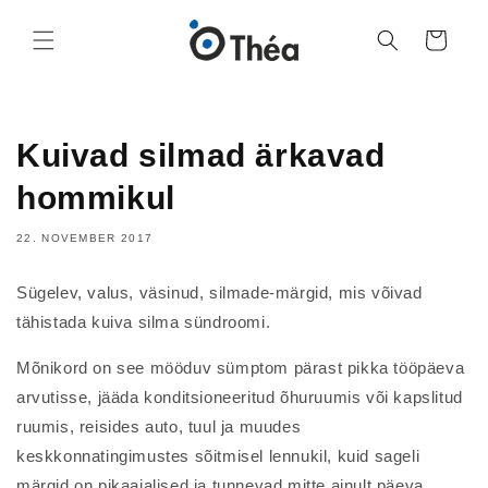
Ostukorv
Kuivad silmad ärkavad
hommikul
22. NOVEMBER 2017
Sügelev, valus, väsinud, silmade-märgid, mis võivad
tähistada kuiva silma sündroomi.
Mõnikord on see mööduv sümptom pärast pikka tööpäeva
arvutisse, jääda konditsioneeritud õhuruumis või kapslitud
ruumis, reisides auto, tuul ja muudes
keskkonnatingimustes sõitmisel lennukil, kuid sageli
märgid on pikaajalised ja tunnevad mitte ainult päeva