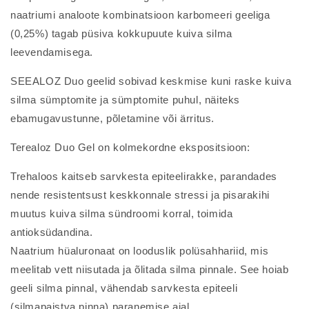
naatriumi analoote kombinatsioon karbomeeri geeliga
(0,25%) tagab püsiva kokkupuute kuiva silma
leevendamisega.
SEEALOZ Duo geelid sobivad keskmise kuni raske kuiva
silma sümptomite ja sümptomite puhul, näiteks
ebamugavustunne, põletamine või ärritus.
Terealoz Duo Gel on kolmekordne ekspositsioon:
Trehaloos kaitseb sarvkesta epiteelirakke, parandades
nende resistentsust keskkonnale stressi ja pisarakihi
muutus kuiva silma sündroomi korral, toimida
antioksüdandina.
Naatrium hüaluronaat on looduslik polüsahhariid, mis
meelitab vett niisutada ja õlitada silma pinnale. See hoiab
geeli silma pinnal, vähendab sarvkesta epiteeli
(silmapaistva pinna) paranemise ajal.