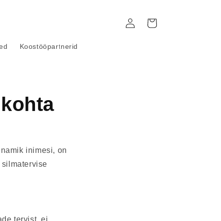
Siseneda
Ostukorv
ted
Koostööpartnerid
 kohta
enamik inimesi, on
 silmatervise
e tervist, ei