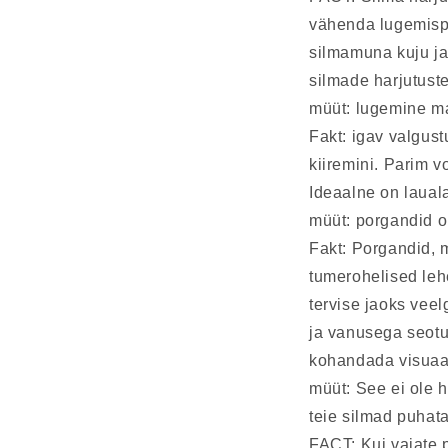
vähenda lugemispr
silmamuna kuju ja
silmade harjutuste
müüt: lugemine m
Fakt: igav valgust
kiiremini. Parim v
Ideaalne on lauala
müüt: porgandid on
Fakt: Porgandid, m
tumerohelised leh
tervise jaoks veel
ja vanusega seotu
kohandada visuaal
müüt: See ei ole 
teie silmad puhata
FACT: Kui vajate p