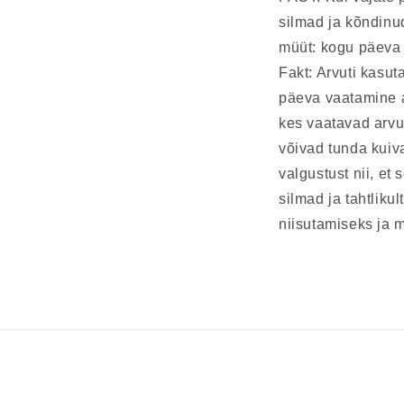
silmad ja kõndinud
müüt: kogu päeva a
Fakt: Arvuti kasut
päeva vaatamine a
kes vaatavad arvuti
võivad tunda kuiv
valgustust nii, et 
silmad ja tahtliku
niisutamiseks ja 