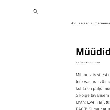
Aktuaalsed silmateem
Müüdid
17. APRILL 2020
Milline viis viie
teie vastus - võim
kohta on palju müü
5 kõige tavalisem 
Myth: Eye Harjutus
FACT: Silma harjut