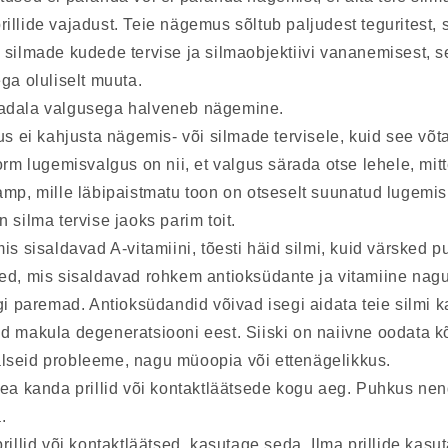
illide vajadust. Teie nägemus sõltub paljudest teguritest,
 silmade kudede tervise ja silmaobjektiivi vananemisest, s
ga oluliselt muuta.
adala valgusega halveneb nägemine.
us ei kahjusta nägemis- või silmade tervisele, kuid see võt
orm lugemisvalgus on nii, et valgus särada otse lehele, mitt
mp, mille läbipaistmatu toon on otseselt suunatud lugemism
 silma tervise jaoks parim toit.
is sisaldavad A-vitamiini, tõesti häid silmi, kuid värsked pu
ed, mis sisaldavad rohkem antioksüdante ja vitamiine nagu
gi paremad. Antioksüdandid võivad isegi aidata teie silmi ka
d makula degeneratsiooni eest. Siiski on naiivne oodata k
seid probleeme, nagu müoopia või ettenägelikkus.
hea kanda prillid või kontaktläätsede kogu aeg. Puhkus ne
.
rillid või kontaktläätsed, kasutage seda. Ilma prillide kas