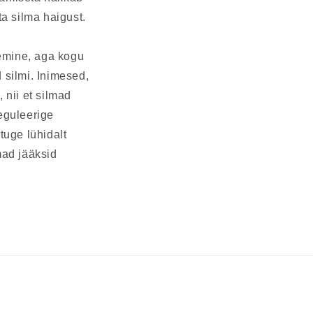
ta silma haigust.
gemine, aga kogu
 silmi. Inimesed,
, nii et silmad
eguleerige
stuge lühidalt
lmad jääksid