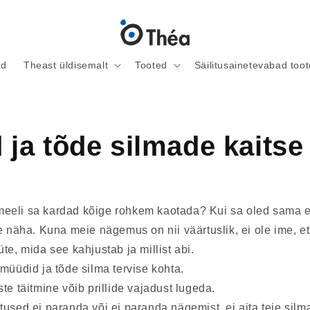
ad
Theast üldisemalt
Tooted
Säilitusainetevabad too
 ja tõde silmade kaitse
st meeli sa kardad kõige rohkem kaotada? Kui sa oled sama 
e näha. Kuna meie nägemus on nii väärtuslik, ei ole ime, et
te, mida see kahjustab ja millist abi.
müüdid ja tõde silma tervise kohta.
te täitmine võib prillide vajadust lugeda.
used ei paranda või ei paranda nägemist, ei aita teie silmad