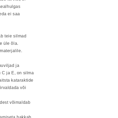
 sealhulgas
eda ei saa
ab teie silmad
e üle õla.
aterjalile.
uviljad ja
 C ja E, on silma
itsta kataraktide
õrvaldada või
ndest võimaldab
utamiseta hakkab