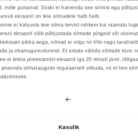
, mitte puhanud. Siiski ei halvenda see silmist ega põhjus
rvuti ekraanil on teie silmadele halb halb.
amine ei kahjusta teie silma tervist rohkem kui raamatu lu
rvuti ekraanil võib põhjustada silmade pingeid või väsinud
ekraani pikka aega, silmad ei vilgu nii tihti nagu tavaliselt
ada ja ebamugavustunnet. Et aidata vältida silmade tüve, r
see ei tekita pimestamist ekraanil iga 20 minuti järel, lõõga
lt proovida silmalaugude regulaarselt vilkuda, nii et teie si
määrimiseks.
Kasulik