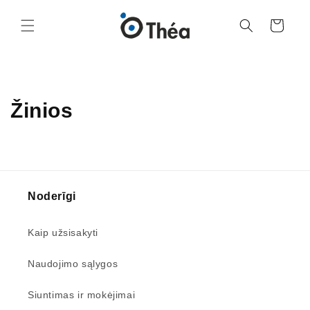
Eiti į
turinį
Krepšelis
Žinios
Noderīgi
Kaip užsisakyti
Naudojimo sąlygos
Siuntimas ir mokėjimai