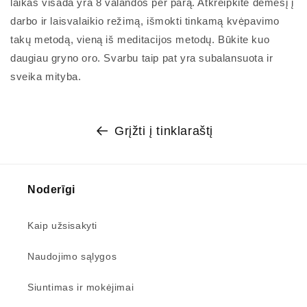
laikas visada yra 8 valandos per parą. Atkreipkite dėmesį į
darbo ir laisvalaikio režimą, išmokti tinkamą kvėpavimo
takų metodą, vieną iš meditacijos metodų. Būkite kuo
daugiau gryno oro. Svarbu taip pat yra subalansuota ir
sveika mityba.
Grįžti į tinklaraštį
Noderīgi
Kaip užsisakyti
Naudojimo sąlygos
Siuntimas ir mokėjimai