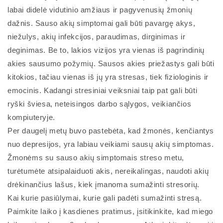
labai didelė vidutinio amžiaus ir pagyvenusių žmonių
dažnis. Sauso akių simptomai gali būti pavargę akys,
niežulys, akių infekcijos, paraudimas, dirginimas ir
deginimas. Be to, lakios vizijos yra vienas iš pagrindinių
akies sausumo požymių. Sausos akies priežastys gali būti
kitokios, tačiau vienas iš jų yra stresas, tiek fiziologinis ir
emocinis. Kadangi stresiniai veiksniai taip pat gali būti
ryški šviesa, neteisingos darbo sąlygos, veikiančios
kompiuteryje.
Per daugelį metų buvo pastebėta, kad žmonės, kenčiantys
nuo depresijos, yra labiau veikiami sausų akių simptomas.
Žmonėms su sauso akių simptomais streso metu,
turėtumėte atsipalaiduoti akis, nereikalingas, naudoti akių
drėkinančius lašus, kiek įmanoma sumažinti stresorių.
Kai kurie pasiūlymai, kurie gali padėti sumažinti stresą.
Paimkite laiko į kasdienes pratimus, įsitikinkite, kad miego