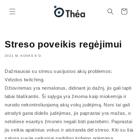
Eiti į
turinį
Krepšelis
Streso poveikis regėjimui
2021 M. KOVAS 8 D.
Dažniausiai su stresu susijusios akių problemos:
Vėlzdos twitching.
Džiovinimas yra nemalonus, didinant jo dažnį, jis gali tapti
labai blaškantis. Ši sąlyga yra žinoma kaip miokemija ir
nurodo nekontroliuojamą akių vokų judėjimą. Nors tai gali
atrodyti gana didelis judėjimas, jis paprastai yra mažas, o
netoliese esantys žmonės negali būti pastebimi. Paprastai
jis veikia apatinius vokus ir atsiranda dėl streso. Kiti su šia
sąlyga susiję veiksniai padidino kofeino priėmimą,