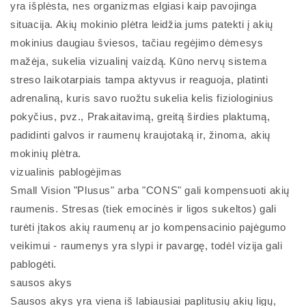
yra išplėsta, nes organizmas elgiasi kaip pavojinga
situacija. Akių mokinio plėtra leidžia jums patekti į akių
mokinius daugiau šviesos, tačiau regėjimo dėmesys
mažėja, sukelia vizualinį vaizdą. Kūno nervų sistema
streso laikotarpiais tampa aktyvus ir reaguoja, platinti
adrenaliną, kuris savo ruožtu sukelia kelis fiziologinius
pokyčius, pvz., Prakaitavimą, greitą širdies plaktumą,
padidinti galvos ir raumenų kraujotaką ir, žinoma, akių
mokinių plėtra.
vizualinis pablogėjimas
Small Vision "Plusus" arba "CONS" gali kompensuoti akių
raumenis. Stresas (tiek emocinės ir ligos sukeltos) gali
turėti įtakos akių raumenų ar jo kompensacinio pajėgumo
veikimui - raumenys yra slypi ir pavargę, todėl vizija gali
pablogėti.
sausos akys
Sausos akys yra viena iš labiausiai paplitusių akių ligų,