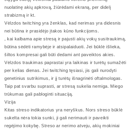
nuolatinę akių apkrovą, žiūrėdami ekraną, per didelį
strabizmą ir kt.
Vėlzdos twitching yra ženklas, kad nerimas yra didesnis
nei būtina ir prasidėjo įtakos kūno funkcijoms.
, kai kalbama apie stresą ir pajusti akių vokų susitraukimą,
būtina sėdėti ramybėje ir atsipalaiduoti. Jei būklė išlieka,
šiltos kompresai gali būti dedami ant paveiktos akies.
Vėlzdos traukimas paprastai yra laikinas ir turėtų sumažėti
per kelias dienas. Jei twitching tęsiasi, jis gali nurodyti
genetinius sutrikimus, ir jį turėtų išnagrinėti oftalmologas.
Taip pat svarbu suprasti, ar stresą sukelia nemiga. Miego
trūkumas gali pabloginti situaciją.
Vizija
Kitas streso indikatorius yra neryškus. Nors streso būklė
sukelta nėra tokia sunki, ji gali nerimauti ir paveikti
regėjimo kokybę. Streso ar nerimo atveju, akių mokiniai