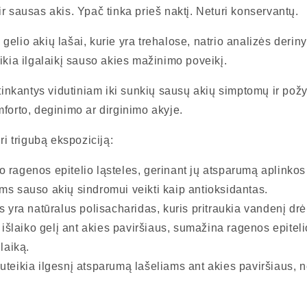
r sausas akis. Ypač tinka prieš naktį. Neturi konservantų.
elio akių lašai, kurie yra trehalose, natrio analizės deri
ikia ilgalaikį sauso akies mažinimo poveikį.
 tinkantys vidutiniam iki sunkių sausų akių simptomų ir pož
forto, deginimo ar dirginimo akyje.
ri trigubą ekspoziciją:
ragenos epitelio ląsteles, gerinant jų atsparumą aplinkos s
ms sauso akių sindromui veikti kaip antioksidantas.
s yra natūralus polisacharidas, kuris pritraukia vandenį drėki
s išlaiko gelį ant akies paviršiaus, sumažina ragenos epitel
laiką.
uteikia ilgesnį atsparumą lašeliams ant akies paviršiaus, 