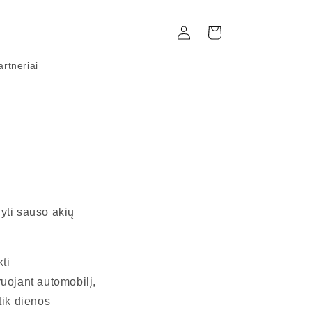
Prisijungti
Krepšelis
artneriai
yti sauso akių
ti
ruojant automobilį,
 tik dienos