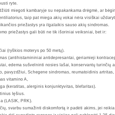
usti ryte.
išdžiūti miegoti kambaryje su nepakankama drėgmė, ar bėg
entiliatorius, taip pat miega akių vokai nėra visiškai uždaryt
ikančios priežastys yra ilgalaikis sauso akių sindromas.
o priežastys gali būti ne tik išoriniai veiksniai, bet ir:
iai (ryškios moterys po 50 metų).
s (antihistamininiai antidepresantai, geriamieji kontracep
tai, edema sušvelninti nosies lašai, konservantų turinčių aki
o, pavyzdžiui, Schegene sindromas, reumatoidinis artritas,
as vitamino A,
iga (keratitas, alerginis konjunktyvitas, blefaritas).
tinius lęšius.
ija (LASIK, PRK).
ių, svarbu sumažinti diskomfortą ir padėti akims, jei reikia,