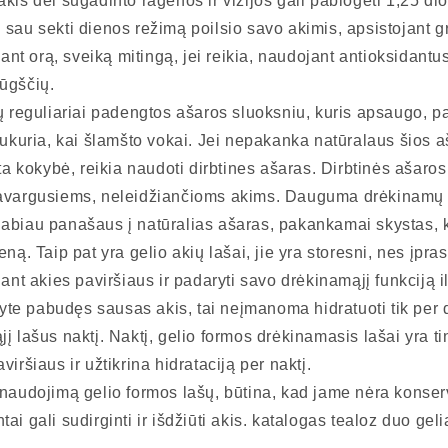
kis dėl sugadinto ragenos ir vizijos gali pablogėti 1,25 diop
 sau sekti dienos režimą poilsio savo akimis, apsistojant 
nant orą, sveiką mitingą, jei reikia, naudojant antioksidantu
ūgščių.
ų reguliariai padengtos ašaros sluoksniu, kuris apsaugo, p
sukuria, kai šlamšto vokai. Jei nepakanka natūralaus šios a
sta kokybė, reikia naudoti dirbtines ašaras. Dirbtinės ašaro
avargusiems, neleidžiančioms akims. Dauguma drėkinamų la
abiau panašaus į natūralias ašaras, pakankamai skystas, 
ną. Taip pat yra gelio akių lašai, jie yra storesni, nes įpras
 ant akies paviršiaus ir padaryti savo drėkinamąjį funkciją i
 ryte pabudęs sausas akis, tai neįmanoma hidratuoti tik per 
į lašus naktį. Naktį, gelio formos drėkinamasis lašai yra t
iršiaus ir užtikrina hidrataciją per naktį.
naudojimą gelio formos lašų, ​​būtina, kad jame nėra konse
i gali sudirginti ir išdžiūti akis. katalogas tealoz duo geli