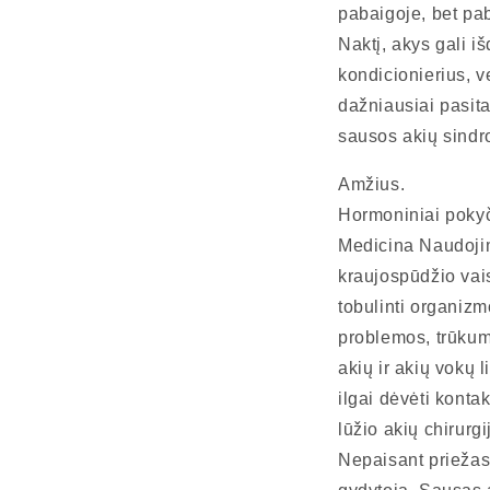
pabaigoje, bet pab
Naktį, akys gali 
kondicionierius, v
dažniausiai pasita
sausos akių sindrom
Amžius.
Hormoniniai pokyč
Medicina Naudojima
kraujospūdžio vais
tobulinti organizm
problemos, trūkum
akių ir akių vokų l
ilgai dėvėti kontak
lūžio akių chirurg
Nepaisant priežasč