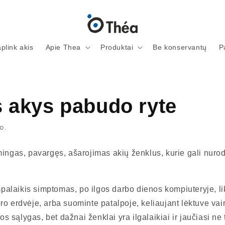
aplink akis
Apie Thea
Produktai
Be konservantų
P
 akys pabudo ryte
D.
ingas, pavargęs, ašarojimas akių ženklus, kurie gali nurod
umpalaikis simptomas, po ilgos darbo dienos kompiuteryje, lik
o erdvėje, arba suominte patalpoje, keliaujant lėktuve vai
kos sąlygas, bet dažnai ženklai yra ilgalaikiai ir jaučiasi ne