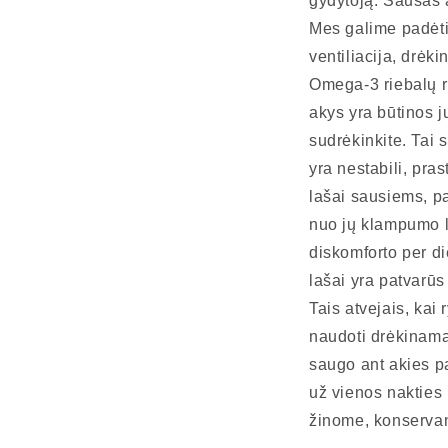
gydytoją. Sausas a
Mes galime padėti
ventiliacija, drėki
Omega-3 riebalų r
akys yra būtinos j
sudrėkinkite. Tai 
yra nestabili, pra
lašai sausiems, p
nuo jų klampumo l
diskomforto per die
lašai yra patvarūs
Tais atvejais, kai
naudoti drėkinamąj
saugo ant akies pav
už vienos nakties 
žinome, konservanta