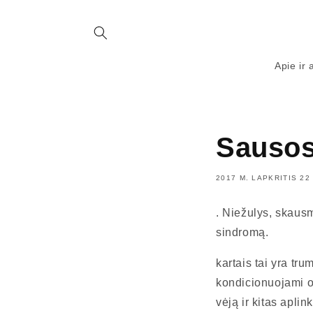
Eiti į
turinį
Apie ir 
Sausos
2017 M. LAPKRITIS 22 
. Niežulys, skausm
sindromą.
kartais tai yra tr
kondicionuojami or
vėją ir kitas aplin