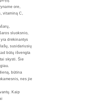
trijų.
gryname ore,
s, vitaminą C,
ašarų,
šaros sluoksnio,
s yra drėkinantys
šų, ​​susidariusių
kad būtų išvengta
tai skysti. Šie
lgiau.
dieną, būtina
inkamesnis, nes jie
rvantų. Kaip
ai