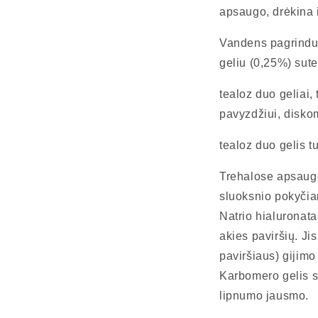
apsaugo, drėkina i
Vandens pagrindu g
geliu (0,25%) sute
tealoz duo geliai,
pavyzdžiui, diskom
tealoz duo gelis tu
Trehalose apsaugo 
sluoksnio pokyčia
Natrio hialuronata
akies paviršių. Ji
paviršiaus) gijimo 
Karbomero gelis s
lipnumo jausmo.