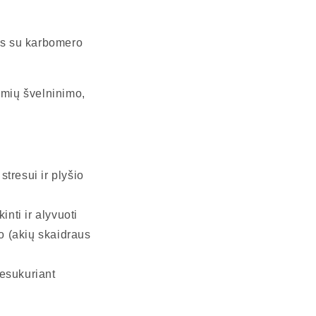
nys su karbomero
ymių švelninimo,
tresui ir plyšio
nti ir alyvuoti
io (akių skaidraus
nesukuriant