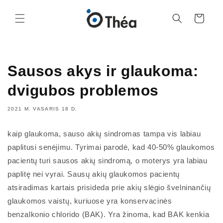
Eiti į
turinį
Krepšelis
Sausos akys ir glaukoma:
dvigubos problemos
2021 M. VASARIS 18 D.
kaip glaukoma, sauso akių sindromas tampa vis labiau
paplitusi senėjimu. Tyrimai parodė, kad 40-50% glaukomos
pacientų turi sausos akių sindromą, o moterys yra labiau
paplitę nei vyrai. Sausų akių glaukomos pacientų
atsiradimas kartais prisideda prie akių slėgio švelninančių
glaukomos vaistų, kuriuose yra konservacinės
benzalkonio chlorido (BAK). Yra žinoma, kad BAK kenkia