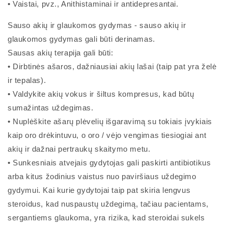
• Vaistai, pvz., Anithistaminai ir antidepresantai.
Sauso akių ir glaukomos gydymas - sauso akių ir
glaukomos gydymas gali būti derinamas.
Sausas akių terapija gali būti:
• Dirbtinės ašaros, dažniausiai akių lašai (taip pat yra želė
ir tepalas).
• Valdykite akių vokus ir šiltus kompresus, kad būtų
sumažintas uždegimas.
• Nuplėškite ašarų plėvelių išgaravimą su tokiais įvykiais
kaip oro drėkintuvu, o oro / vėjo vengimas tiesiogiai ant
akių ir dažnai pertraukų skaitymo metu.
• Sunkesniais atvejais gydytojas gali paskirti antibiotikus
arba kitus žodinius vaistus nuo paviršiaus uždegimo
gydymui. Kai kurie gydytojai taip pat skiria lengvus
steroidus, kad nuspaustų uždegimą, tačiau pacientams,
sergantiems glaukoma, yra rizika, kad steroidai sukels