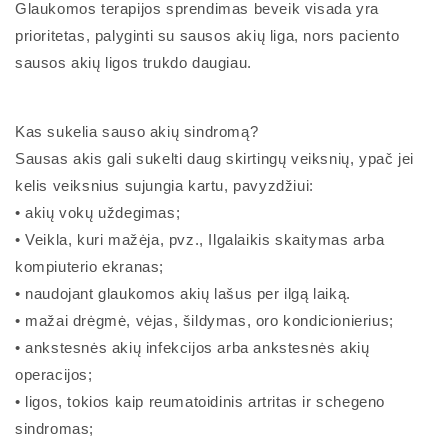
Glaukomos terapijos sprendimas beveik visada yra
prioritetas, palyginti su sausos akių liga, nors paciento
sausos akių ligos trukdo daugiau.
Kas sukelia sauso akių sindromą?
Sausas akis gali sukelti daug skirtingų veiksnių, ypač jei
kelis veiksnius sujungia kartu, pavyzdžiui:
• akių vokų uždegimas;
• Veikla, kuri mažėja, pvz., Ilgalaikis skaitymas arba
kompiuterio ekranas;
• naudojant glaukomos akių lašus per ilgą laiką.
• mažai drėgmė, vėjas, šildymas, oro kondicionierius;
• ankstesnės akių infekcijos arba ankstesnės akių
operacijos;
• ligos, tokios kaip reumatoidinis artritas ir schegeno
sindromas;