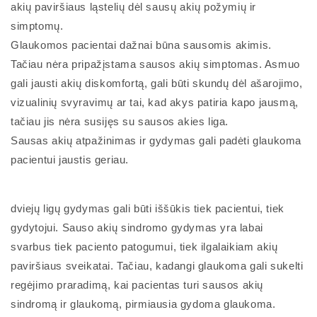
akių paviršiaus ląstelių dėl sausų akių požymių ir
simptomų.
Glaukomos pacientai dažnai būna sausomis akimis.
Tačiau nėra pripažįstama sausos akių simptomas. Asmuo
gali jausti akių diskomfortą, gali būti skundų dėl ašarojimo,
vizualinių svyravimų ar tai, kad akys patiria kapo jausmą,
tačiau jis nėra susijęs su sausos akies liga.
Sausas akių atpažinimas ir gydymas gali padėti glaukoma
pacientui jaustis geriau.
dviejų ligų gydymas gali būti iššūkis tiek pacientui, tiek
gydytojui. Sauso akių sindromo gydymas yra labai
svarbus tiek paciento patogumui, tiek ilgalaikiam akių
paviršiaus sveikatai. Tačiau, kadangi glaukoma gali sukelti
regėjimo praradimą, kai pacientas turi sausos akių
sindromą ir glaukomą, pirmiausia gydoma glaukoma.