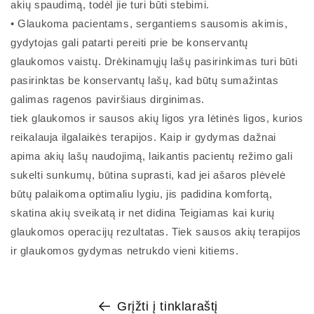
akių spaudimą, todėl jie turi būti stebimi.
• Glaukoma pacientams, sergantiems sausomis akimis,
gydytojas gali patarti pereiti prie be konservantų
glaukomos vaistų. Drėkinamųjų lašų pasirinkimas turi būti
pasirinktas be konservantų lašų, ​​kad būtų sumažintas
galimas ragenos paviršiaus dirginimas.
tiek glaukomos ir sausos akių ligos yra lėtinės ligos, kurios
reikalauja ilgalaikės terapijos. Kaip ir gydymas dažnai
apima akių lašų naudojimą, laikantis pacientų režimo gali
sukelti sunkumų, būtina suprasti, kad jei ašaros plėvelė
būtų palaikoma optimaliu lygiu, jis padidina komfortą,
skatina akių sveikatą ir net didina Teigiamas kai kurių
glaukomos operacijų rezultatas. Tiek sausos akių terapijos
ir glaukomos gydymas netrukdo vieni kitiems.
Grįžti į tinklaraštį