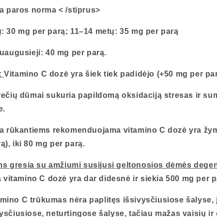
a paros norma
< /stiprus>
ų: 30 mg per parą; 11–14 metų: 35 mg per parą
suaugusieji: 40 mg per parą.
:
Vitamino C dozė yra šiek tiek padidėjo (+50 mg per par
rečių dūmai sukuria papildomą oksidaciją stresas ir su
e.
rūkantiems rekomenduojama vitamino C dozė yra žymi
), iki 80 mg per parą.
 gresia su amžiumi susijusi geltonosios dėmės degen
itamino C dozė yra dar didesnė ir siekia 500 mg per p
mino C trūkumas nėra paplitęs išsivysčiusiose šalyse, 
ysčiusiose, neturtingose ​​šalyse, tačiau mažas vaisių ir