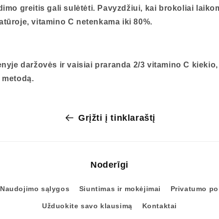
imo greitis gali sulėtėti. Pavyzdžiui, kai brokoliai laiko
tūroje, vitamino C netenkama iki 80%.
nyje daržovės ir vaisiai praranda 2/3 vitamino C kiekio,
 metodą.
Grįžti į tinklaraštį
Noderīgi
Naudojimo sąlygos
Siuntimas ir mokėjimai
Privatumo pol
Užduokite savo klausimą
Kontaktai