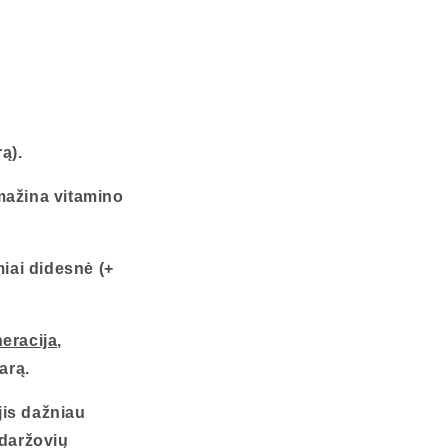
ą).
mažina vitamino
ai didesnė (+
eracija,
arą.
jis dažniau
 daržovių