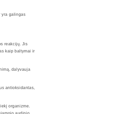
 yra galingas
s reakcijų. Jis
s kaip baltymai ir
inimą, dalyvauja
us antioksidantas,
kiekį organizme.
ngiamojo audinio