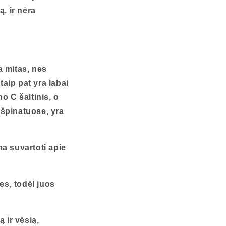
. ir nėra
a mitas, nes
taip pat yra labai
no C šaltinis, o
 špinatuose, yra
ma suvartoti apie
ies, todėl juos
 ir vėsią,