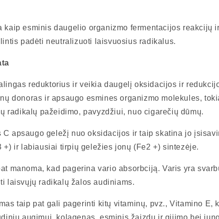
a kaip esminis daugelio organizmo fermentacijos reakcijų ir
lintis padėti neutralizuoti laisvuosius radikalus.
ata
lingas reduktorius ir veikia daugelį oksidacijos ir redukcijo
ronų donoras ir apsaugo esmines organizmo molekules, tokia
ųjų radikalų pažeidimo, pavyzdžiui, nuo cigarečių dūmų.
C apsaugo geležį nuo oksidacijos ir taip skatina jo įsisav
+) ir labiausiai tirpių geležies jonų (Fe2 +) sintezėje.
pat manoma, kad pagerina vario absorbciją. Varis yra svarb
i laisvųjų radikalų žalos audiniams.
mas taip pat gali pagerinti kitų vitaminų, pvz., Vitamino E, 
udinių augimui. kolagenas, esminis žaizdų ir gijimo bei ju