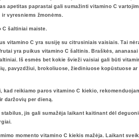
as apetitas paprastai gali sumažinti vitamino C vartojimą
ų ir vyresniems žmonėms.
 C šaltiniai maiste.
vitamino C yra susiję su citrusiniais vaisiais. Tai nėr
pfrutai yra puikus vitamino C šaltinis. Braškės, ananasai 
ltiniai. Iš esmės bet kokie švieži vaisiai gali būti vitami
ių, pavyzdžiui, brokoliuose, žiediniuose kopūstuose ar
ti, kad reikiamo paros vitamino C kiekio, rekomenduoja
ir
daržovių per dieną.
stabilus, jis gali sumažėja laikant kaitinant dėl ​​deguon
rgiai.
mimo momento vitamino C kiekis mažėja. Laikant sveiką