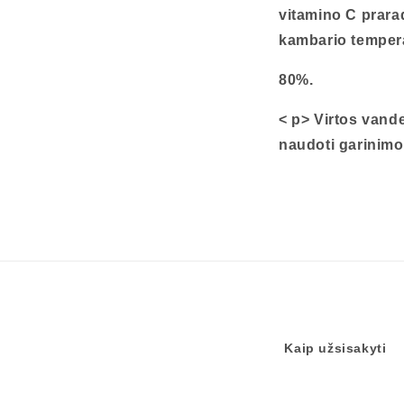
vitamino C prarad
kambario tempera
80%.
< p>
Virtos vande
naudoti garinimo
Kaip užsisakyti