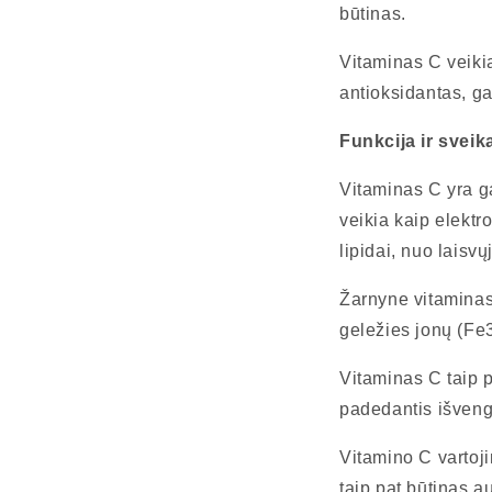
būtinas.
Vitaminas C veiki
antioksidantas, ga
Funkcija ir sveik
Vitaminas C yra ga
veikia kaip elekt
lipidai, nuo laisv
Žarnyne vitaminas 
geležies jonų (Fe3 
Vitaminas C taip 
padedantis išvengt
Vitamino C vartoji
taip pat būtinas a