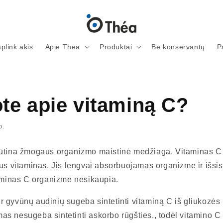
aplink akis
Apie Thea
Produktai
Be konservantų
P
ote apie vitaminą C?
D.
ūtina žmogaus organizmo maistinė medžiaga. Vitaminas C 
us vitaminas. Jis lengvai absorbuojamas organizme ir išsisk
taminas C organizme nesikaupia.
gyvūnų audinių sugeba sintetinti vitaminą C iš gliukozės ,
s nesugeba sintetinti askorbo rūgšties., todėl vitamino C