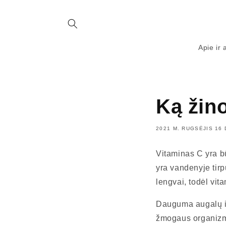
Eiti į
turinį
Apie ir 
Ką žin
2021 M. RUGSĖJIS 16 
Vitaminas C yra b
yra vandenyje tirp
lengvai, todėl vi
Dauguma augalų ir 
žmogaus organizma