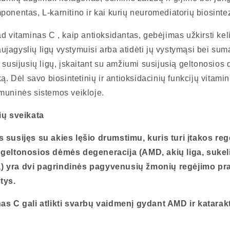
onentas, L-karnitino ir kai kurių neuromediatorių biosinte
d vitaminas C , kaip antioksidantas, gebėjimas užkirsti keli
raujagyslių ligų vystymuisi arba atidėti jų vystymąsi bei suma
 susijusių ligų, įskaitant su amžiumi susijusią geltonosios
ką. Dėl savo biosintetinių ir antioksidacinių funkcijų vitami
muninės sistemos veikloje.
ių sveikata
 susijęs su akies lęšio drumstimu, kuris turi įtakos regė
 geltonosios dėmės degeneracija (AMD, akių liga, sukel
 yra dvi pagrindinės pagyvenusių žmonių regėjimo pra
tys.
as C gali atlikti svarbų vaidmenį gydant AMD ir katarak