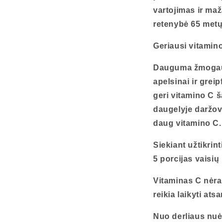
vartojimas ir maž
retenybė 65 met
Geriausi vitamino
Dauguma žmogaus 
apelsinai ir grei
geri vitamino C ša
daugelyje daržov
daug vitamino C.
Siekiant užtikrin
5 porcijas vaisių 
Vitaminas C nėra 
reikia laikyti atsa
Nuo derliaus nuė