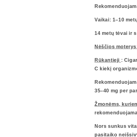
Rekomenduojam
Vaikai: 1–10 met
14 metų tėvai ir 
Nėščios moterys
Rūkantieji
: Ciga
C kiekį organizm
Rekomenduojama 
35–40 mg per parą
Žmonėms, kuriems
rekomenduojama v
Nors sunkus vita
pasitaiko neišsiv