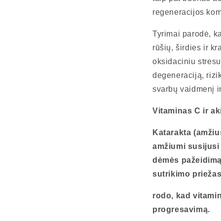
regeneracijos komp
Tyrimai parodė, ka
rūšių, širdies ir k
oksidaciniu stresu
degeneraciją, rizi
svarbų vaidmenį i
Vitaminas C ir ak
Katarakta (amžius
amžiumi susijusi
dėmės pažeidimą)
sutrikimo priežas
rodo, kad vitamin
progresavimą.