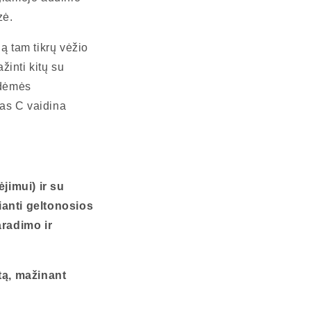
zė.
ą tam tikrų vėžio
žinti kitų su
 dėmės
nas C vaidina
jimui) ir su
ianti geltonosios
radimo ir
tą, mažinant