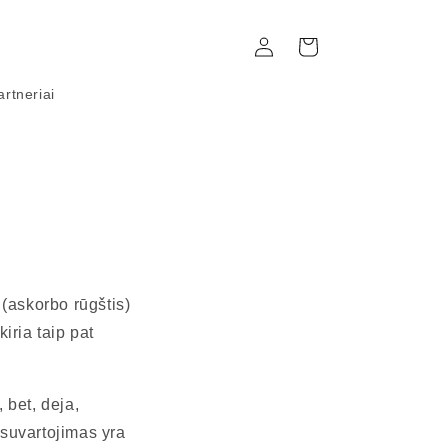
Prisijungti
Krepšelis
artneriai
(askorbo rūgštis)
iria taip pat
 bet, deja,
 suvartojimas yra